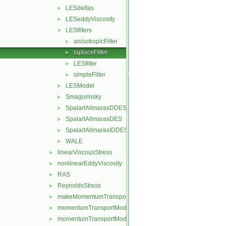
LESdeltas
►
LESeddyViscosity
►
LESfilters
▼
anisotropicFilter
►
laplaceFilter
►
LESfilter
►
simpleFilter
►
LESModel
►
Smagorinsky
►
SpalartAllmarasDDES
►
SpalartAllmarasDES
►
SpalartAllmarasIDDES
►
WALE
►
linearViscousStress
►
nonlinearEddyViscosity
►
RAS
►
ReynoldsStress
►
makeMomentumTransportModel.H
►
momentumTransportModel.C
►
momentumTransportModel.H
►