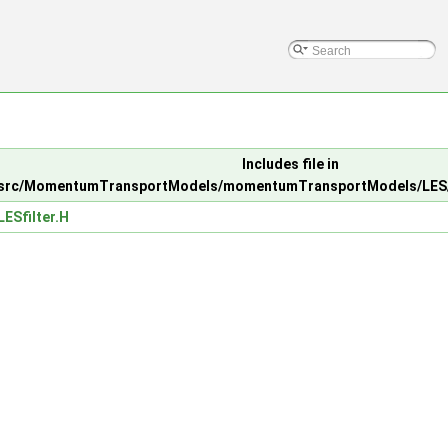
Includes file in
src/MomentumTransportModels/momentumTransportModels/LES/LE
LESfilter.H