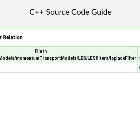
r Relation
File in
odels/momentumTransportModels/LES/LESfilters/laplaceFilter