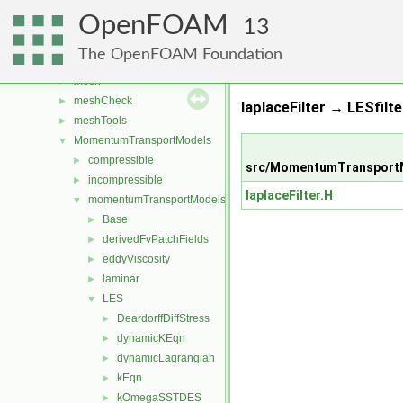
fvTopoSetSources
►
OpenFOAM
generic
►
13
lagrangian
►
The OpenFOAM Foundation
Lagrangian
►
mesh
►
meshCheck
►
laplaceFilter → LESfilte
meshTools
►
MomentumTransportModels
▼
compressible
►
src/MomentumTransportM
incompressible
►
laplaceFilter.H
momentumTransportModels
▼
Base
►
derivedFvPatchFields
►
eddyViscosity
►
laminar
►
LES
▼
DeardorffDiffStress
►
dynamicKEqn
►
dynamicLagrangian
►
kEqn
►
kOmegaSSTDES
►