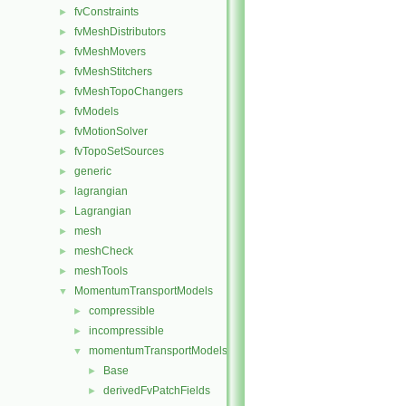
fvConstraints
►
fvMeshDistributors
►
fvMeshMovers
►
fvMeshStitchers
►
fvMeshTopoChangers
►
fvModels
►
fvMotionSolver
►
fvTopoSetSources
►
generic
►
lagrangian
►
Lagrangian
►
mesh
►
meshCheck
►
meshTools
►
MomentumTransportModels
▼
compressible
►
incompressible
►
momentumTransportModels
▼
Base
►
derivedFvPatchFields
►