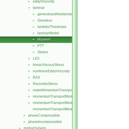
eddyViscosity
►
laminar
▼
generalisedNewtonian
►
Giesekus
►
lambdaThixotropic
►
laminarModel
►
Maxwell
►
PTT
►
Stokes
►
LES
►
linearViscousStress
►
nonlinearEddyViscosity
►
RAS
►
ReynoldsStress
►
makeMomentumTransportModel.H
►
momentumTransportModel.C
►
momentumTransportModel.H
►
momentumTransportModelTemplates.C
phaseCompressible
►
phaseIncompressible
►
motionSolvers
►