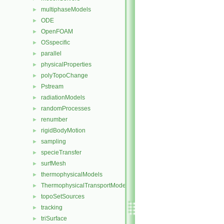
multiphaseModels
►
ODE
►
OpenFOAM
►
OSspecific
►
parallel
►
physicalProperties
►
polyTopoChange
►
Pstream
►
radiationModels
►
randomProcesses
►
renumber
►
rigidBodyMotion
►
sampling
►
specieTransfer
►
surfMesh
►
thermophysicalModels
►
ThermophysicalTransportModels
►
topoSetSources
►
tracking
►
triSurface
►