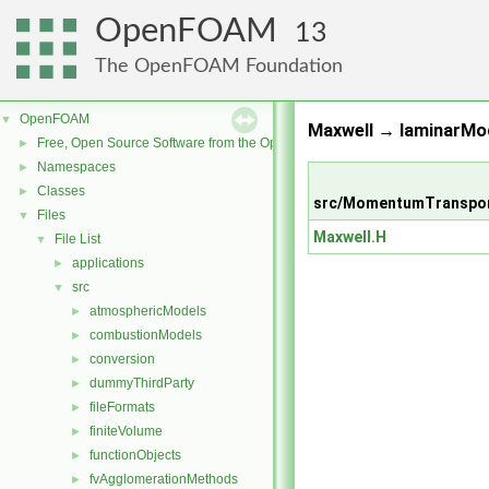
OpenFOAM
13
The OpenFOAM Foundation
OpenFOAM
▼
Maxwell → laminarMod
Free, Open Source Software from the OpenFOAM Foundation
►
Namespaces
►
Classes
►
src/MomentumTranspor
Files
▼
Maxwell.H
File List
▼
applications
►
src
▼
atmosphericModels
►
combustionModels
►
conversion
►
dummyThirdParty
►
fileFormats
►
finiteVolume
►
functionObjects
►
fvAgglomerationMethods
►