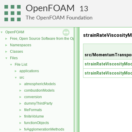
OpenFOAM
13
The OpenFOAM Foundation
OpenFOAM
▼
strainRateViscosityM
Free, Open Source Software from the OpenFOAM Foundation
►
Namespaces
►
Classes
►
src/MomentumTransport
Files
▼
strainRateViscosityMod
File List
▼
applications
►
strainRateViscosityMod
src
▼
atmosphericModels
►
combustionModels
►
conversion
►
dummyThirdParty
►
fileFormats
►
finiteVolume
►
functionObjects
►
fvAgglomerationMethods
►