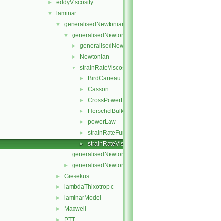
eddyViscosity
►
laminar
▼
generalisedNewtonian
▼
generalisedNewtonianViscosityModels
▼
generalisedNewtonianViscosityModel
►
Newtonian
►
strainRateViscosityModels
▼
BirdCarreau
►
Casson
►
CrossPowerLaw
►
HerschelBulkley
►
powerLaw
►
strainRateFunction
►
strainRateViscosityModel
►
generalisedNewtonian.C
generalisedNewtonian.H
►
Giesekus
►
lambdaThixotropic
►
laminarModel
►
Maxwell
►
PTT
►