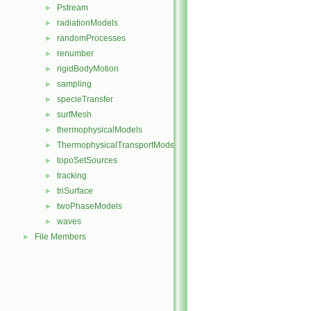
Pstream
►
radiationModels
►
randomProcesses
►
renumber
►
rigidBodyMotion
►
sampling
►
specieTransfer
►
surfMesh
►
thermophysicalModels
►
ThermophysicalTransportModels
►
topoSetSources
►
tracking
►
triSurface
►
twoPhaseModels
►
waves
►
File Members
►