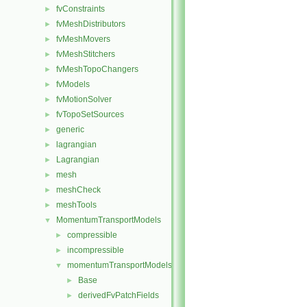
fvConstraints
►
fvMeshDistributors
►
fvMeshMovers
►
fvMeshStitchers
►
fvMeshTopoChangers
►
fvModels
►
fvMotionSolver
►
fvTopoSetSources
►
generic
►
lagrangian
►
Lagrangian
►
mesh
►
meshCheck
►
meshTools
►
MomentumTransportModels
▼
compressible
►
incompressible
►
momentumTransportModels
▼
Base
►
derivedFvPatchFields
►