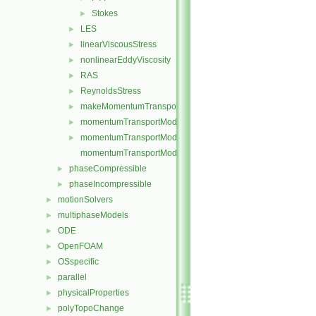
Stokes
►
LES
►
linearViscousStress
►
nonlinearEddyViscosity
►
RAS
►
ReynoldsStress
►
makeMomentumTransportModel.H
►
momentumTransportModel.C
►
momentumTransportModel.H
►
momentumTransportModelTemplates.C
phaseCompressible
►
phaseIncompressible
►
motionSolvers
►
multiphaseModels
►
ODE
►
OpenFOAM
►
OSspecific
►
parallel
►
physicalProperties
►
polyTopoChange
►