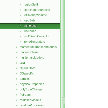
regionSplit
►
searchableSurfaces
►
tetOverlapVolume
►
topoSets
►
triIntersect
►
triSurface
►
twoDPointCorrector
►
zoneGenerators
►
MomentumTransportModels
►
motionSolvers
►
multiphaseModels
►
ODE
►
OpenFOAM
►
OSspecific
►
parallel
►
physicalProperties
►
polyTopoChange
►
Pstream
►
radiationModels
►
randomProcesses
►