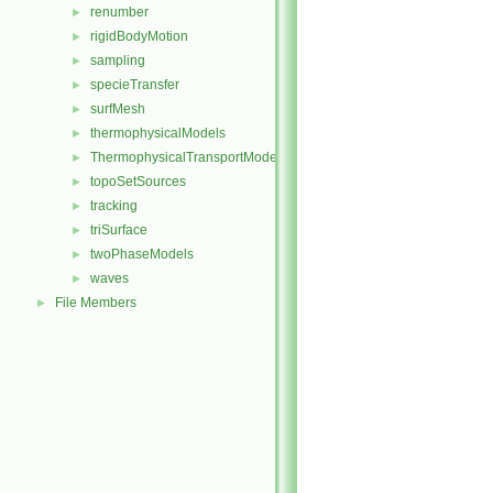
renumber
►
rigidBodyMotion
►
sampling
►
specieTransfer
►
surfMesh
►
thermophysicalModels
►
ThermophysicalTransportModels
►
topoSetSources
►
tracking
►
triSurface
►
twoPhaseModels
►
waves
►
File Members
►