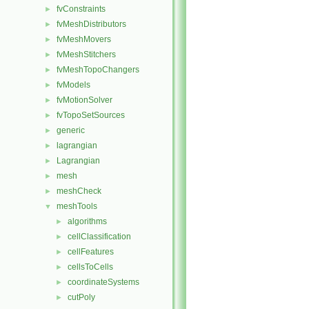
fvConstraints
►
fvMeshDistributors
►
fvMeshMovers
►
fvMeshStitchers
►
fvMeshTopoChangers
►
fvModels
►
fvMotionSolver
►
fvTopoSetSources
►
generic
►
lagrangian
►
Lagrangian
►
mesh
►
meshCheck
►
meshTools
▼
algorithms
►
cellClassification
►
cellFeatures
►
cellsToCells
►
coordinateSystems
►
cutPoly
►