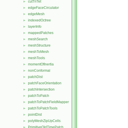
cutTriTet
►
edgeFaceCirculator
►
edgeMesh
►
indexedOctree
►
layerInfo
►
mappedPatches
►
meshSearch
►
meshStructure
►
meshToMesh
►
meshTools
►
momentOfInertia
►
nonConformal
►
patchDist
►
patchFaceOrientation
►
patchIntersection
►
patchToPatch
►
patchToPatchFieldMapper
►
patchToPatchTools
►
pointDist
►
polyMeshZipUpCells
►
PrimitiveOldTimePatch
►