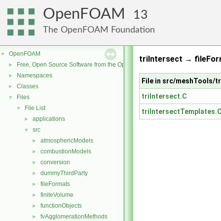
OpenFOAM
13
The OpenFOAM Foundation
OpenFOAM
▼
triIntersect → fileFo
Free, Open Source Software from the OpenFOAM Foundation
►
Namespaces
►
File in src/meshTools/tr
Classes
►
triIntersect.C
Files
▼
File List
▼
triIntersectTemplates.
applications
►
src
▼
atmosphericModels
►
combustionModels
►
conversion
►
dummyThirdParty
►
fileFormats
►
finiteVolume
►
functionObjects
►
fvAgglomerationMethods
►