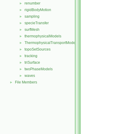
renumber
►
rigidBodyMotion
►
sampling
►
specieTransfer
►
surfMesh
►
thermophysicalModels
►
ThermophysicalTransportModels
►
topoSetSources
►
tracking
►
triSurface
►
twoPhaseModels
►
waves
►
File Members
►