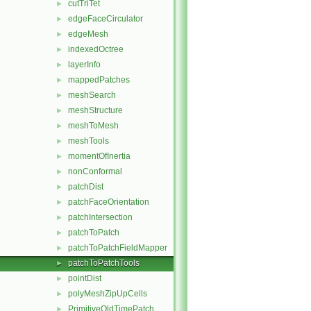
cutTriTet
►
edgeFaceCirculator
►
edgeMesh
►
indexedOctree
►
layerInfo
►
mappedPatches
►
meshSearch
►
meshStructure
►
meshToMesh
►
meshTools
►
momentOfInertia
►
nonConformal
►
patchDist
►
patchFaceOrientation
►
patchIntersection
►
patchToPatch
►
patchToPatchFieldMapper
►
patchToPatchTools
►
pointDist
►
polyMeshZipUpCells
►
PrimitiveOldTimePatch
►