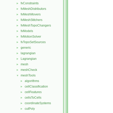
fvConstraints
►
fvMeshDistributors
►
fvMeshMovers
►
fvMeshStitchers
►
fvMeshTopoChangers
►
fvModels
►
fvMotionSolver
►
fvTopoSetSources
►
generic
►
lagrangian
►
Lagrangian
►
mesh
►
meshCheck
►
meshTools
▼
algorithms
►
cellClassification
►
cellFeatures
►
cellsToCells
►
coordinateSystems
►
cutPoly
►