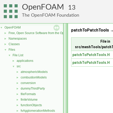
OpenFOAM
13
The OpenFOAM Foundation
OpenFOAM
▼
patchToPatchTools 
Free, Open Source Software from the OpenFOAM Foundation
►
Namespaces
►
File in
Classes
►
src/meshTools/patch
Files
▼
patchToPatchTools.H
File List
▼
applications
►
patchToPatchTools.H
src
▼
atmosphericModels
►
combustionModels
►
conversion
►
dummyThirdParty
►
fileFormats
►
finiteVolume
►
functionObjects
►
fvAgglomerationMethods
►