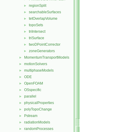
regionSplit
►
searchableSurfaces
►
tetOverlapVolume
►
topoSets
►
triIntersect
►
triSurface
►
twoDPointCorrector
►
zoneGenerators
►
MomentumTransportModels
►
motionSolvers
►
multiphaseModels
►
ODE
►
OpenFOAM
►
OSspecific
►
parallel
►
physicalProperties
►
polyTopoChange
►
Pstream
►
radiationModels
►
randomProcesses
►