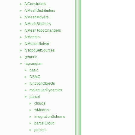
fvConstraints
►
fvMeshDistributors
►
fvMeshMovers
►
fvMeshStitchers
►
fvMeshTopoChangers
►
fvModels
►
fvMotionSolver
►
fvTopoSetSources
►
generic
►
lagrangian
▼
basic
►
DSMC
►
functionObjects
►
molecularDynamics
►
parcel
▼
clouds
►
fvModels
►
integrationScheme
►
parcelCloud
►
parcels
►