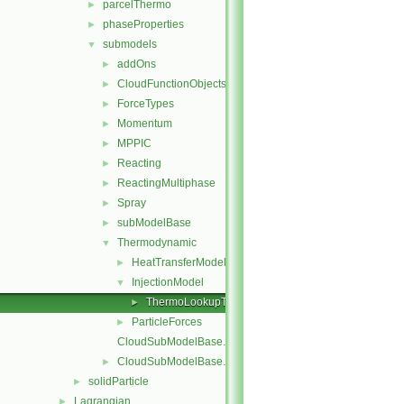
parcelThermo
►
phaseProperties
►
submodels
▼
addOns
►
CloudFunctionObjects
►
ForceTypes
►
Momentum
►
MPPIC
►
Reacting
►
ReactingMultiphase
►
Spray
►
subModelBase
►
Thermodynamic
▼
HeatTransferModel
►
InjectionModel
▼
ThermoLookupTableInjection
►
ParticleForces
►
CloudSubModelBase.C
CloudSubModelBase.H
►
solidParticle
►
Lagrangian
►