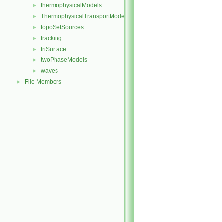
thermophysicalModels
►
ThermophysicalTransportModels
►
topoSetSources
►
tracking
►
triSurface
►
twoPhaseModels
►
waves
►
File Members
►