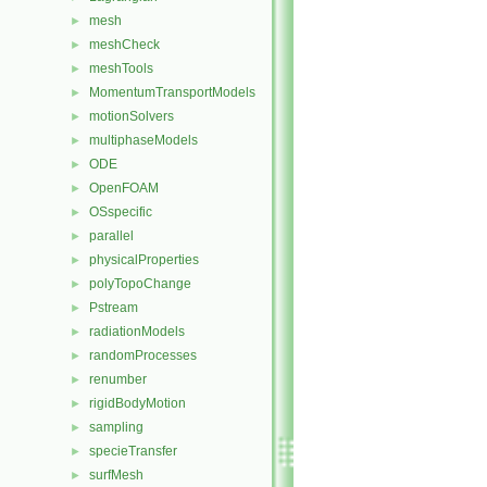
mesh
►
meshCheck
►
meshTools
►
MomentumTransportModels
►
motionSolvers
►
multiphaseModels
►
ODE
►
OpenFOAM
►
OSspecific
►
parallel
►
physicalProperties
►
polyTopoChange
►
Pstream
►
radiationModels
►
randomProcesses
►
renumber
►
rigidBodyMotion
►
sampling
►
specieTransfer
►
surfMesh
►