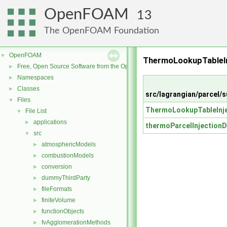
OpenFOAM
13
The OpenFOAM Foundation
OpenFOAM
▼
ThermoLookupTableIn
Free, Open Source Software from the OpenFOAM Foundation
►
Namespaces
►
Classes
►
src/lagrangian/parcel
Files
▼
ThermoLookupTableInje
File List
▼
applications
►
thermoParcelInjectionD
src
▼
atmosphericModels
►
combustionModels
►
conversion
►
dummyThirdParty
►
fileFormats
►
finiteVolume
►
functionObjects
►
fvAgglomerationMethods
►