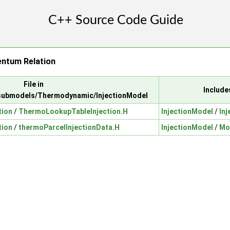
ntum Relation
File in
Include
/submodels/Thermodynamic/InjectionModel
tion
/
ThermoLookupTableInjection.H
InjectionModel
/
In
tion
/
thermoParcelInjectionData.H
InjectionModel
/
Mo