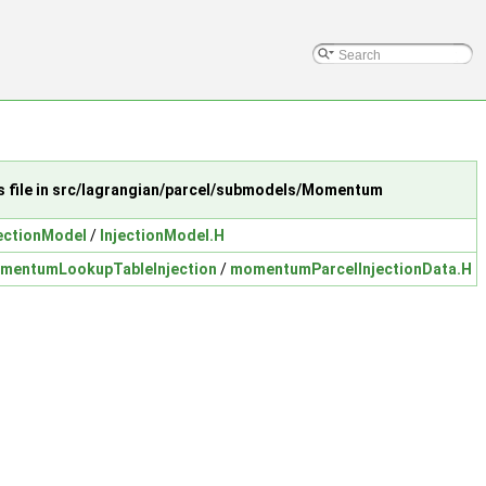
s file in src/lagrangian/parcel/submodels/Momentum
jectionModel
/
InjectionModel.H
mentumLookupTableInjection
/
momentumParcelInjectionData.H