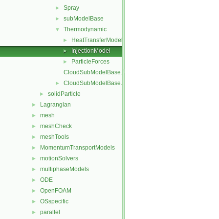
Spray
►
subModelBase
►
Thermodynamic
▼
HeatTransferModel
►
InjectionModel
►
ParticleForces
►
CloudSubModelBase.C
CloudSubModelBase.H
►
solidParticle
►
Lagrangian
►
mesh
►
meshCheck
►
meshTools
►
MomentumTransportModels
►
motionSolvers
►
multiphaseModels
►
ODE
►
OpenFOAM
►
OSspecific
►
parallel
►