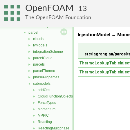
lagrangian
▼
OpenFOAM
basic
►
13
DSMC
►
The OpenFOAM Foundation
functionObjects
►
molecularDynamics
►
parcel
▼
InjectionModel → Mome
clouds
►
fvModels
►
integrationScheme
►
src/lagrangian/parcel
parcelCloud
►
ThermoLookupTableInjec
parcels
►
parcelThermo
►
ThermoLookupTableInjec
phaseProperties
►
submodels
▼
addOns
►
CloudFunctionObjects
►
ForceTypes
►
Momentum
►
MPPIC
►
Reacting
►
ReactingMultiphase
►