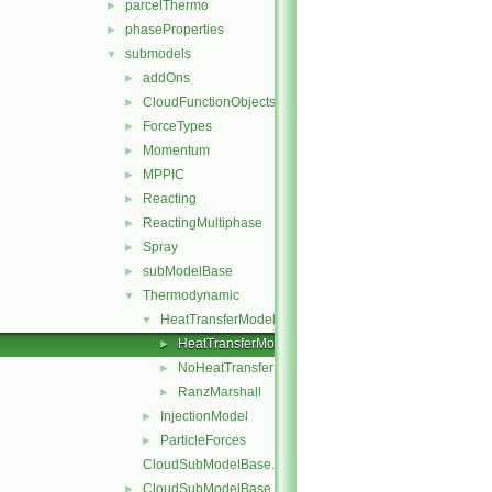
parcelThermo
►
phaseProperties
►
submodels
▼
addOns
►
CloudFunctionObjects
►
ForceTypes
►
Momentum
►
MPPIC
►
Reacting
►
ReactingMultiphase
►
Spray
►
subModelBase
►
Thermodynamic
▼
HeatTransferModel
▼
HeatTransferModel
►
NoHeatTransfer
►
RanzMarshall
►
InjectionModel
►
ParticleForces
►
CloudSubModelBase.C
CloudSubModelBase.H
►