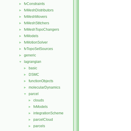
fvConstraints
►
fvMeshDistributors
►
fvMeshMovers
►
fvMeshStitchers
►
fvMeshTopoChangers
►
fvModels
►
fvMotionSolver
►
fvTopoSetSources
►
generic
►
lagrangian
▼
basic
►
DSMC
►
functionObjects
►
molecularDynamics
►
parcel
▼
clouds
►
fvModels
►
integrationScheme
►
parcelCloud
►
parcels
►