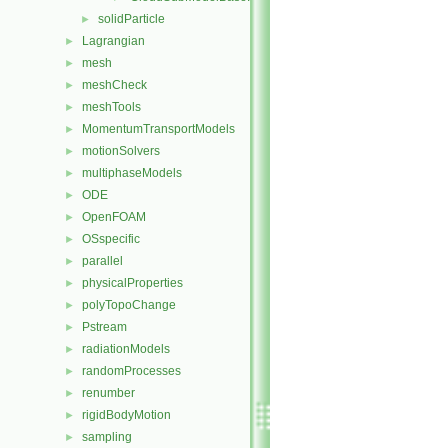
solidParticle
►
Lagrangian
►
mesh
►
meshCheck
►
meshTools
►
MomentumTransportModels
►
motionSolvers
►
multiphaseModels
►
ODE
►
OpenFOAM
►
OSspecific
►
parallel
►
physicalProperties
►
polyTopoChange
►
Pstream
►
radiationModels
►
randomProcesses
►
renumber
►
rigidBodyMotion
►
sampling
►