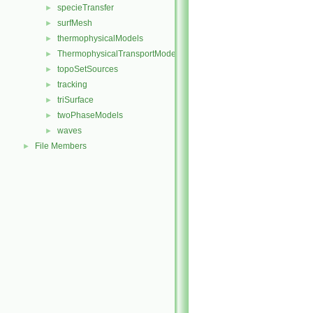
specieTransfer
►
surfMesh
►
thermophysicalModels
►
ThermophysicalTransportModels
►
topoSetSources
►
tracking
►
triSurface
►
twoPhaseModels
►
waves
►
File Members
►