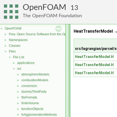
OpenFOAM
13
The OpenFOAM Foundation
OpenFOAM
▼
HeatTransferModel 
Free, Open Source Software from the OpenFOAM Foundation
►
Namespaces
►
Classes
►
src/lagrangian/parcel
Files
▼
HeatTransferModel.H
File List
▼
applications
►
HeatTransferModel.H
src
▼
HeatTransferModel.H
atmosphericModels
►
combustionModels
►
conversion
►
dummyThirdParty
►
fileFormats
►
finiteVolume
►
functionObjects
►
fvAgglomerationMethods
►