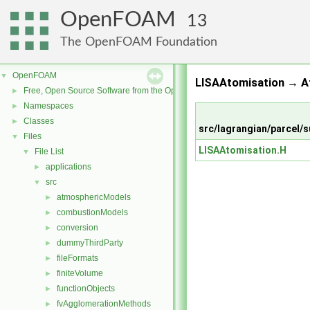
OpenFOAM
13
The OpenFOAM Foundation
OpenFOAM
▼
LISAAtomisation → A
Free, Open Source Software from the OpenFOAM Foundation
►
Namespaces
►
Classes
►
src/lagrangian/parcel
Files
▼
LISAAtomisation.H
File List
▼
applications
►
src
▼
atmosphericModels
►
combustionModels
►
conversion
►
dummyThirdParty
►
fileFormats
►
finiteVolume
►
functionObjects
►
fvAgglomerationMethods
►