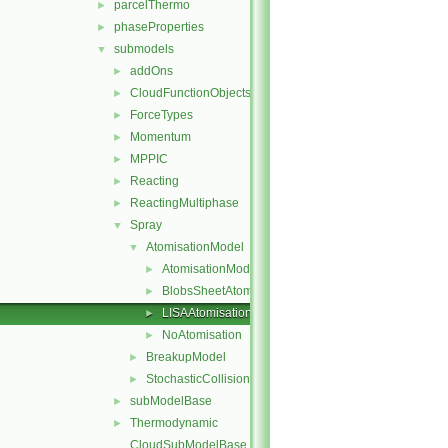
parcelThermo
►
phaseProperties
►
submodels
▼
addOns
►
CloudFunctionObjects
►
ForceTypes
►
Momentum
►
MPPIC
►
Reacting
►
ReactingMultiphase
►
Spray
▼
AtomisationModel
▼
AtomisationModel
►
BlobsSheetAtomisation
►
LISAAtomisation
►
NoAtomisation
►
BreakupModel
►
StochasticCollision
►
subModelBase
►
Thermodynamic
►
CloudSubModelBase.C