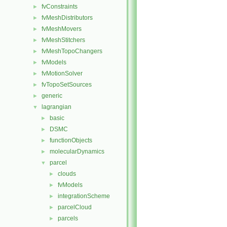
fvConstraints
►
fvMeshDistributors
►
fvMeshMovers
►
fvMeshStitchers
►
fvMeshTopoChangers
►
fvModels
►
fvMotionSolver
►
fvTopoSetSources
►
generic
►
lagrangian
▼
basic
►
DSMC
►
functionObjects
►
molecularDynamics
►
parcel
▼
clouds
►
fvModels
►
integrationScheme
►
parcelCloud
►
parcels
►