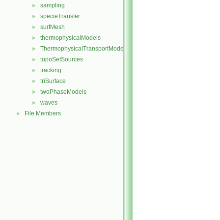
sampling
►
specieTransfer
►
surfMesh
►
thermophysicalModels
►
ThermophysicalTransportModels
►
topoSetSources
►
tracking
►
triSurface
►
twoPhaseModels
►
waves
►
File Members
►