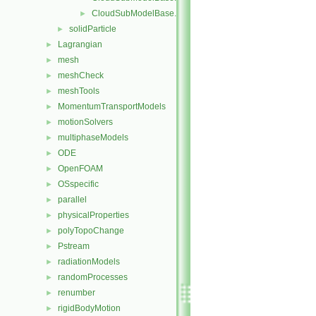
CloudSubModelBase.H
►
solidParticle
►
Lagrangian
►
mesh
►
meshCheck
►
meshTools
►
MomentumTransportModels
►
motionSolvers
►
multiphaseModels
►
ODE
►
OpenFOAM
►
OSspecific
►
parallel
►
physicalProperties
►
polyTopoChange
►
Pstream
►
radiationModels
►
randomProcesses
►
renumber
►
rigidBodyMotion
►