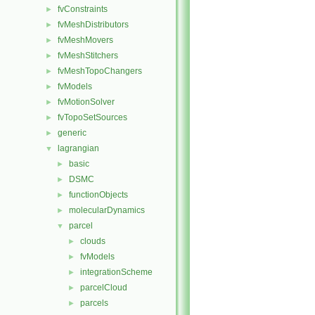
fvConstraints
►
fvMeshDistributors
►
fvMeshMovers
►
fvMeshStitchers
►
fvMeshTopoChangers
►
fvModels
►
fvMotionSolver
►
fvTopoSetSources
►
generic
►
lagrangian
▼
basic
►
DSMC
►
functionObjects
►
molecularDynamics
►
parcel
▼
clouds
►
fvModels
►
integrationScheme
►
parcelCloud
►
parcels
►