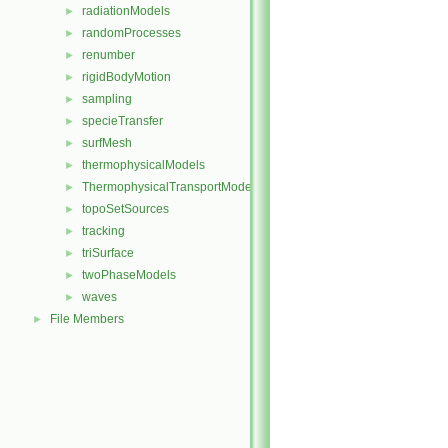
radiationModels
►
randomProcesses
►
renumber
►
rigidBodyMotion
►
sampling
►
specieTransfer
►
surfMesh
►
thermophysicalModels
►
ThermophysicalTransportModels
►
topoSetSources
►
tracking
►
triSurface
►
twoPhaseModels
►
waves
►
File Members
►