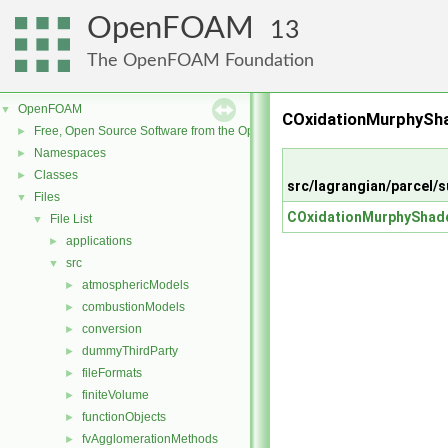
OpenFOAM
13
The OpenFOAM Foundation
OpenFOAM
▼
COxidationMurphySha
Free, Open Source Software from the OpenFOAM Foundation
►
Namespaces
►
Classes
►
src/lagrangian/parcel
Files
▼
COxidationMurphyShad
File List
▼
applications
►
src
▼
atmosphericModels
►
combustionModels
►
conversion
►
dummyThirdParty
►
fileFormats
►
finiteVolume
►
functionObjects
►
fvAgglomerationMethods
►