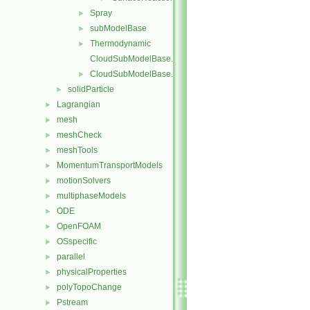
Spray
►
subModelBase
►
Thermodynamic
►
CloudSubModelBase.C
CloudSubModelBase.H
►
solidParticle
►
Lagrangian
►
mesh
►
meshCheck
►
meshTools
►
MomentumTransportModels
►
motionSolvers
►
multiphaseModels
►
ODE
►
OpenFOAM
►
OSspecific
►
parallel
►
physicalProperties
►
polyTopoChange
►
Pstream
►