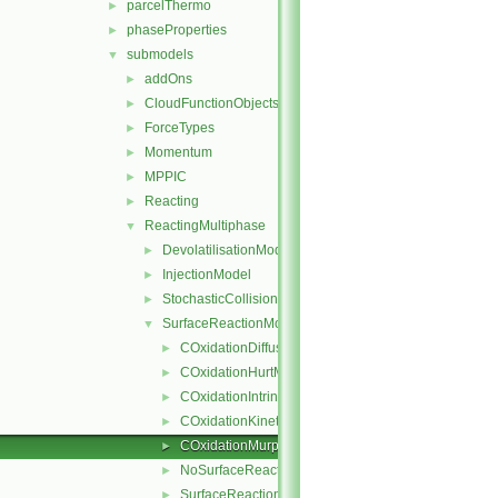
parcelThermo
►
phaseProperties
►
submodels
▼
addOns
►
CloudFunctionObjects
►
ForceTypes
►
Momentum
►
MPPIC
►
Reacting
►
ReactingMultiphase
▼
DevolatilisationModel
►
InjectionModel
►
StochasticCollision
►
SurfaceReactionModel
▼
COxidationDiffusionLimitedRate
►
COxidationHurtMitchell
►
COxidationIntrinsicRate
►
COxidationKineticDiffusionLimitedRate
►
COxidationMurphyShaddix
►
NoSurfaceReaction
►
SurfaceReactionModel
►