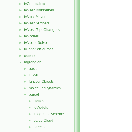
fvConstraints
►
fvMeshDistributors
►
fvMeshMovers
►
fvMeshStitchers
►
fvMeshTopoChangers
►
fvModels
►
fvMotionSolver
►
fvTopoSetSources
►
generic
►
lagrangian
▼
basic
►
DSMC
►
functionObjects
►
molecularDynamics
►
parcel
▼
clouds
►
fvModels
►
integrationScheme
►
parcelCloud
►
parcels
►