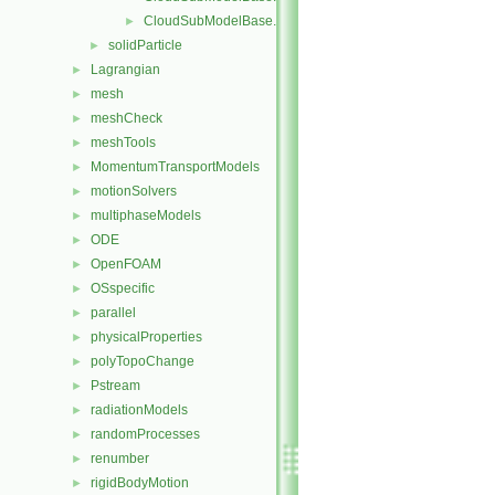
CloudSubModelBase.H
►
solidParticle
►
Lagrangian
►
mesh
►
meshCheck
►
meshTools
►
MomentumTransportModels
►
motionSolvers
►
multiphaseModels
►
ODE
►
OpenFOAM
►
OSspecific
►
parallel
►
physicalProperties
►
polyTopoChange
►
Pstream
►
radiationModels
►
randomProcesses
►
renumber
►
rigidBodyMotion
►