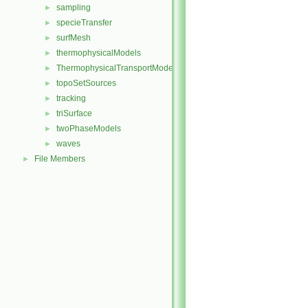
sampling
►
specieTransfer
►
surfMesh
►
thermophysicalModels
►
ThermophysicalTransportModels
►
topoSetSources
►
tracking
►
triSurface
►
twoPhaseModels
►
waves
►
File Members
►