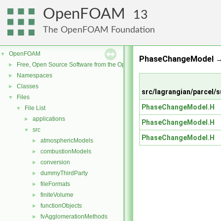
OpenFOAM
13
The OpenFOAM Foundation
OpenFOAM
▼
PhaseChangeModel →
Free, Open Source Software from the OpenFOAM Foundation
►
Namespaces
►
Classes
►
src/lagrangian/parce
Files
▼
PhaseChangeModel.H
File List
▼
applications
►
PhaseChangeModel.H
src
▼
PhaseChangeModel.H
atmosphericModels
►
combustionModels
►
conversion
►
dummyThirdParty
►
fileFormats
►
finiteVolume
►
functionObjects
►
fvAgglomerationMethods
►