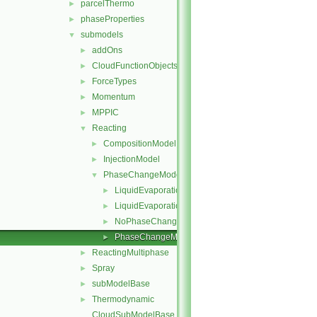
parcelThermo
►
phaseProperties
►
submodels
▼
addOns
►
CloudFunctionObjects
►
ForceTypes
►
Momentum
►
MPPIC
►
Reacting
▼
CompositionModel
►
InjectionModel
►
PhaseChangeModel
▼
LiquidEvaporation
►
LiquidEvaporationBoil
►
NoPhaseChange
►
PhaseChangeModel
►
ReactingMultiphase
►
Spray
►
subModelBase
►
Thermodynamic
►
CloudSubModelBase.C