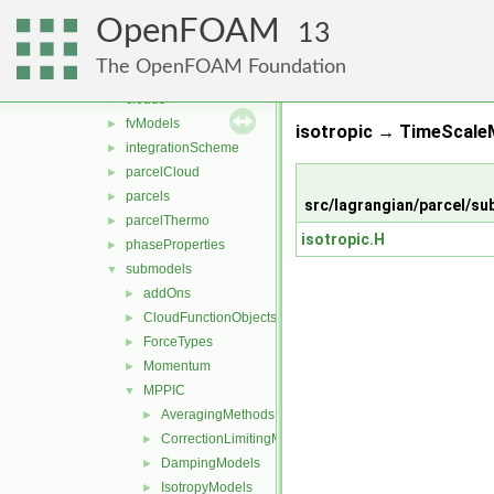
DSMC
►
OpenFOAM
functionObjects
►
13
molecularDynamics
►
The OpenFOAM Foundation
parcel
▼
clouds
►
fvModels
►
isotropic → TimeScale
integrationScheme
►
parcelCloud
►
parcels
►
src/lagrangian/parcel/s
parcelThermo
►
isotropic.H
phaseProperties
►
submodels
▼
addOns
►
CloudFunctionObjects
►
ForceTypes
►
Momentum
►
MPPIC
▼
AveragingMethods
►
CorrectionLimitingMethods
►
DampingModels
►
IsotropyModels
►