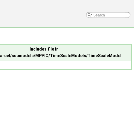
Includes file in
/parcel/submodels/MPPIC/TimeScaleModels/TimeScaleModel