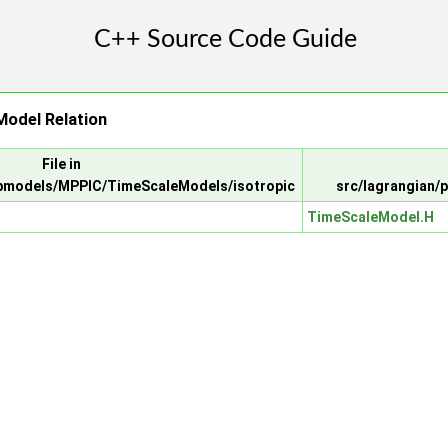
Model Relation
File in
ubmodels/MPPIC/TimeScaleModels/isotropic
src/lagrangian
TimeScaleModel.H