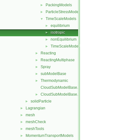
PackingModels
►
ParticleStressModels
►
TimeScaleModels
▼
equilibrium
►
isotropic
►
nonEquilibrium
►
TimeScaleModel
►
Reacting
►
ReactingMultiphase
►
Spray
►
subModelBase
►
Thermodynamic
►
CloudSubModelBase.C
CloudSubModelBase.H
►
solidParticle
►
Lagrangian
►
mesh
►
meshCheck
►
meshTools
►
MomentumTransportModels
►