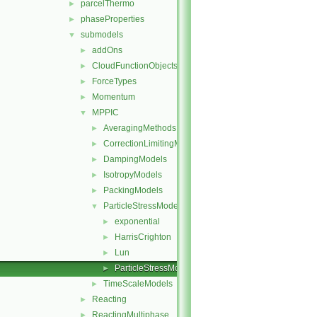
parcelThermo
►
phaseProperties
►
submodels
▼
addOns
►
CloudFunctionObjects
►
ForceTypes
►
Momentum
►
MPPIC
▼
AveragingMethods
►
CorrectionLimitingMethods
►
DampingModels
►
IsotropyModels
►
PackingModels
►
ParticleStressModels
▼
exponential
►
HarrisCrighton
►
Lun
►
ParticleStressModel
►
TimeScaleModels
►
Reacting
►
ReactingMultiphase
►