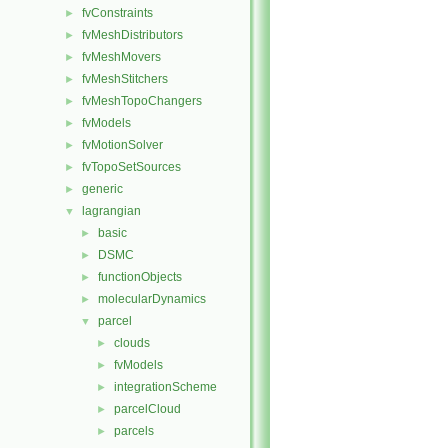
fvConstraints
►
fvMeshDistributors
►
fvMeshMovers
►
fvMeshStitchers
►
fvMeshTopoChangers
►
fvModels
►
fvMotionSolver
►
fvTopoSetSources
►
generic
►
lagrangian
▼
basic
►
DSMC
►
functionObjects
►
molecularDynamics
►
parcel
▼
clouds
►
fvModels
►
integrationScheme
►
parcelCloud
►
parcels
►