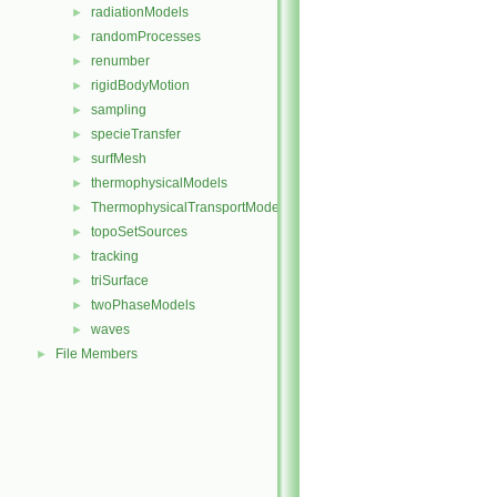
radiationModels
►
randomProcesses
►
renumber
►
rigidBodyMotion
►
sampling
►
specieTransfer
►
surfMesh
►
thermophysicalModels
►
ThermophysicalTransportModels
►
topoSetSources
►
tracking
►
triSurface
►
twoPhaseModels
►
waves
►
File Members
►