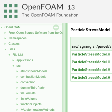
OpenFOAM
13
The OpenFOAM Foundation
OpenFOAM
▼
ParticleStressModel
Free, Open Source Software from the OpenFOAM Foundation
►
Namespaces
►
Classes
►
src/lagrangian/parcel
Files
▼
ParticleStressModel.H
File List
▼
applications
►
ParticleStressModel.H
src
▼
ParticleStressModel.H
atmosphericModels
►
combustionModels
►
ParticleStressModel.H
conversion
►
dummyThirdParty
►
fileFormats
►
finiteVolume
►
functionObjects
►
fvAgglomerationMethods
►