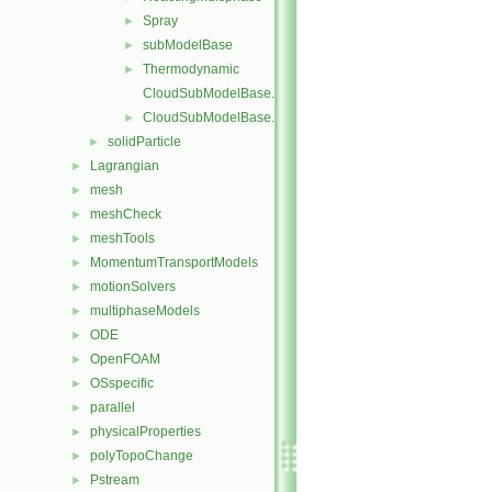
Spray
►
subModelBase
►
Thermodynamic
►
CloudSubModelBase.C
CloudSubModelBase.H
►
solidParticle
►
Lagrangian
►
mesh
►
meshCheck
►
meshTools
►
MomentumTransportModels
►
motionSolvers
►
multiphaseModels
►
ODE
►
OpenFOAM
►
OSspecific
►
parallel
►
physicalProperties
►
polyTopoChange
►
Pstream
►