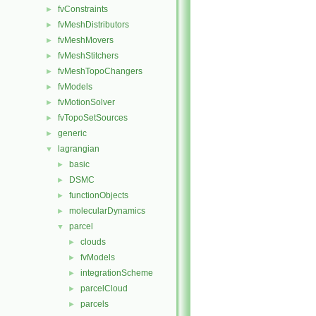
fvConstraints
►
fvMeshDistributors
►
fvMeshMovers
►
fvMeshStitchers
►
fvMeshTopoChangers
►
fvModels
►
fvMotionSolver
►
fvTopoSetSources
►
generic
►
lagrangian
▼
basic
►
DSMC
►
functionObjects
►
molecularDynamics
►
parcel
▼
clouds
►
fvModels
►
integrationScheme
►
parcelCloud
►
parcels
►