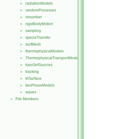
radiationModels
►
randomProcesses
►
renumber
►
rigidBodyMotion
►
sampling
►
specieTransfer
►
surfMesh
►
thermophysicalModels
►
ThermophysicalTransportModels
►
topoSetSources
►
tracking
►
triSurface
►
twoPhaseModels
►
waves
►
File Members
►