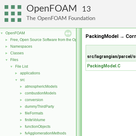
OpenFOAM
13
The OpenFOAM Foundation
OpenFOAM
▼
PackingModel → Corr
Free, Open Source Software from the OpenFOAM Foundation
►
Namespaces
►
Classes
►
src/lagrangian/parcel
Files
▼
PackingModel.C
File List
▼
applications
►
src
▼
atmosphericModels
►
combustionModels
►
conversion
►
dummyThirdParty
►
fileFormats
►
finiteVolume
►
functionObjects
►
fvAgglomerationMethods
►