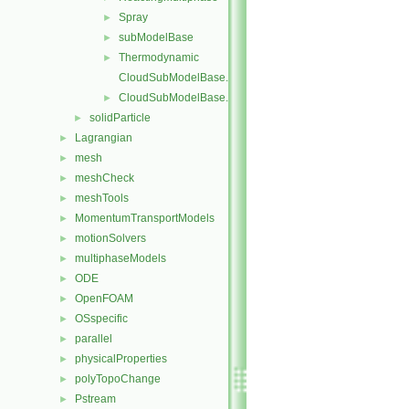
Spray
►
subModelBase
►
Thermodynamic
►
CloudSubModelBase.C
CloudSubModelBase.H
►
solidParticle
►
Lagrangian
►
mesh
►
meshCheck
►
meshTools
►
MomentumTransportModels
►
motionSolvers
►
multiphaseModels
►
ODE
►
OpenFOAM
►
OSspecific
►
parallel
►
physicalProperties
►
polyTopoChange
►
Pstream
►