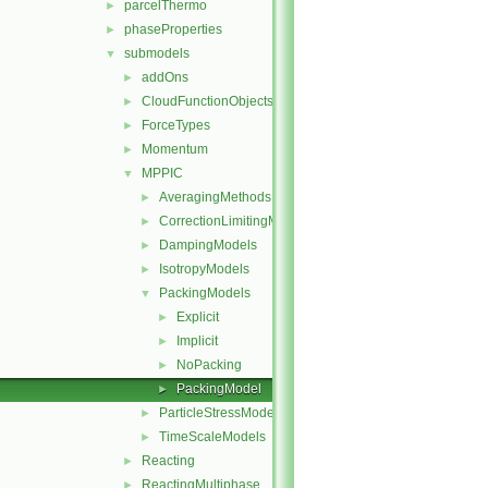
parcelThermo
►
phaseProperties
►
submodels
▼
addOns
►
CloudFunctionObjects
►
ForceTypes
►
Momentum
►
MPPIC
▼
AveragingMethods
►
CorrectionLimitingMethods
►
DampingModels
►
IsotropyModels
►
PackingModels
▼
Explicit
►
Implicit
►
NoPacking
►
PackingModel
►
ParticleStressModels
►
TimeScaleModels
►
Reacting
►
ReactingMultiphase
►