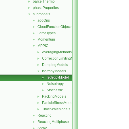
parcelThermo
►
phaseProperties
►
submodels
▼
addOns
►
CloudFunctionObjects
►
ForceTypes
►
Momentum
►
MPPIC
▼
AveragingMethods
►
CorrectionLimitingMethods
►
DampingModels
►
IsotropyModels
▼
IsotropyModel
►
NoIsotropy
►
Stochastic
►
PackingModels
►
ParticleStressModels
►
TimeScaleModels
►
Reacting
►
ReactingMultiphase
►
Spray
►