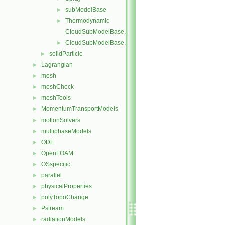
subModelBase
►
Thermodynamic
►
CloudSubModelBase.C
CloudSubModelBase.H
►
solidParticle
►
Lagrangian
►
mesh
►
meshCheck
►
meshTools
►
MomentumTransportModels
►
motionSolvers
►
multiphaseModels
►
ODE
►
OpenFOAM
►
OSspecific
►
parallel
►
physicalProperties
►
polyTopoChange
►
Pstream
►
radiationModels
►