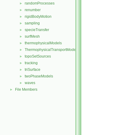
randomProcesses
►
renumber
►
rigidBodyMotion
►
sampling
►
specieTransfer
►
surfMesh
►
thermophysicalModels
►
ThermophysicalTransportModels
►
topoSetSources
►
tracking
►
triSurface
►
twoPhaseModels
►
waves
►
File Members
►