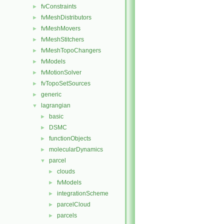
fvConstraints
►
fvMeshDistributors
►
fvMeshMovers
►
fvMeshStitchers
►
fvMeshTopoChangers
►
fvModels
►
fvMotionSolver
►
fvTopoSetSources
►
generic
►
lagrangian
▼
basic
►
DSMC
►
functionObjects
►
molecularDynamics
►
parcel
▼
clouds
►
fvModels
►
integrationScheme
►
parcelCloud
►
parcels
►