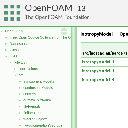
OpenFOAM
13
The OpenFOAM Foundation
OpenFOAM
▼
IsotropyModel → Ope
Free, Open Source Software from the OpenFOAM Foundation
►
Namespaces
►
Classes
►
src/lagrangian/parcel
Files
▼
IsotropyModel.H
File List
▼
applications
►
IsotropyModel.H
src
▼
IsotropyModel.H
atmosphericModels
►
combustionModels
►
conversion
►
dummyThirdParty
►
fileFormats
►
finiteVolume
►
functionObjects
►
fvAgglomerationMethods
►