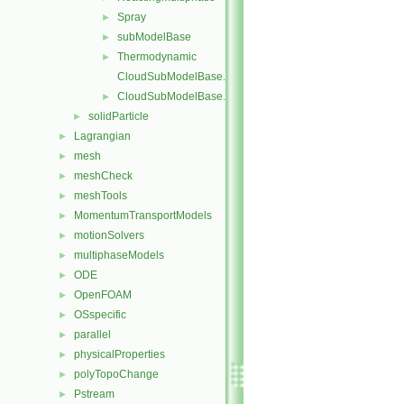
Spray
►
subModelBase
►
Thermodynamic
►
CloudSubModelBase.C
CloudSubModelBase.H
►
solidParticle
►
Lagrangian
►
mesh
►
meshCheck
►
meshTools
►
MomentumTransportModels
►
motionSolvers
►
multiphaseModels
►
ODE
►
OpenFOAM
►
OSspecific
►
parallel
►
physicalProperties
►
polyTopoChange
►
Pstream
►