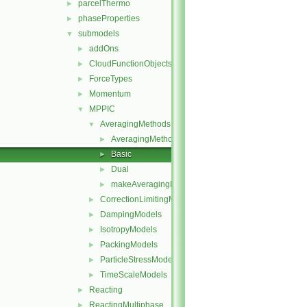
parcelThermo
►
phaseProperties
►
submodels
▼
addOns
►
CloudFunctionObjects
►
ForceTypes
►
Momentum
►
MPPIC
▼
AveragingMethods
▼
AveragingMethod
►
Basic
►
Dual
►
makeAveragingMethods.C
►
CorrectionLimitingMethods
►
DampingModels
►
IsotropyModels
►
PackingModels
►
ParticleStressModels
►
TimeScaleModels
►
Reacting
►
ReactingMultiphase
►