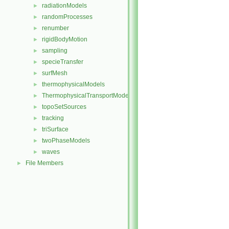
radiationModels
►
randomProcesses
►
renumber
►
rigidBodyMotion
►
sampling
►
specieTransfer
►
surfMesh
►
thermophysicalModels
►
ThermophysicalTransportModels
►
topoSetSources
►
tracking
►
triSurface
►
twoPhaseModels
►
waves
►
File Members
►