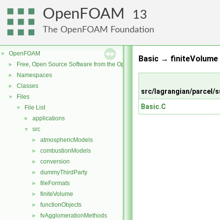
OpenFOAM
13
The OpenFOAM Foundation
OpenFOAM
▼
Basic → finiteVolume 
Free, Open Source Software from the OpenFOAM Foundation
►
Namespaces
►
Classes
►
src/lagrangian/parcel
Files
▼
Basic.C
File List
▼
applications
►
src
▼
atmosphericModels
►
combustionModels
►
conversion
►
dummyThirdParty
►
fileFormats
►
finiteVolume
►
functionObjects
►
fvAgglomerationMethods
►