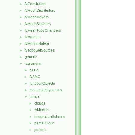
fvConstraints
►
fvMeshDistributors
►
fvMeshMovers
►
fvMeshStitchers
►
fvMeshTopoChangers
►
fvModels
►
fvMotionSolver
►
fvTopoSetSources
►
generic
►
lagrangian
▼
basic
►
DSMC
►
functionObjects
►
molecularDynamics
►
parcel
▼
clouds
►
fvModels
►
integrationScheme
►
parcelCloud
►
parcels
►