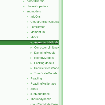
parcelThermo
►
phaseProperties
►
submodels
▼
addOns
►
CloudFunctionObjects
►
ForceTypes
►
Momentum
►
MPPIC
▼
AveragingMethods
►
CorrectionLimitingMethods
►
DampingModels
►
IsotropyModels
►
PackingModels
►
ParticleStressModels
►
TimeScaleModels
►
Reacting
►
ReactingMultiphase
►
Spray
►
subModelBase
►
Thermodynamic
►
CloudSubModelBase.C