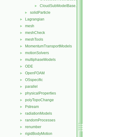
CloudSubModelBase.H
►
solidParticle
►
Lagrangian
►
mesh
►
meshCheck
►
meshTools
►
MomentumTransportModels
►
motionSolvers
►
multiphaseModels
►
ODE
►
OpenFOAM
►
OSspecific
►
parallel
►
physicalProperties
►
polyTopoChange
►
Pstream
►
radiationModels
►
randomProcesses
►
renumber
►
rigidBodyMotion
►