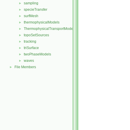
sampling
►
specieTransfer
►
surfMesh
►
thermophysicalModels
►
ThermophysicalTransportModels
►
topoSetSources
►
tracking
►
triSurface
►
twoPhaseModels
►
waves
►
File Members
►