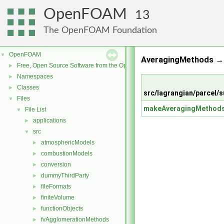
OpenFOAM
13
The OpenFOAM Foundation
OpenFOAM
▼
AveragingMethods → 
Free, Open Source Software from the OpenFOAM Foundation
►
Namespaces
►
Classes
►
src/lagrangian/parcel
Files
▼
makeAveragingMethod
File List
▼
applications
►
src
▼
atmosphericModels
►
combustionModels
►
conversion
►
dummyThirdParty
►
fileFormats
►
finiteVolume
►
functionObjects
►
fvAgglomerationMethods
►