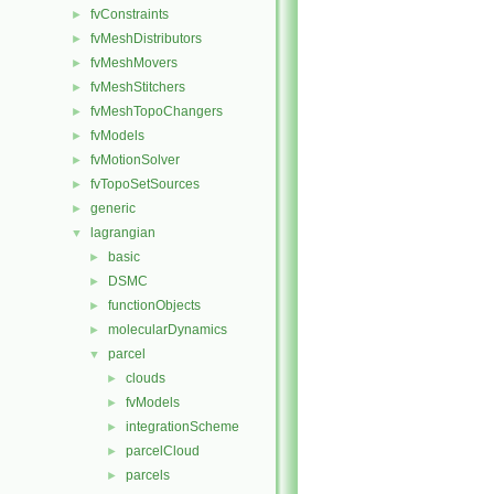
fvConstraints
►
fvMeshDistributors
►
fvMeshMovers
►
fvMeshStitchers
►
fvMeshTopoChangers
►
fvModels
►
fvMotionSolver
►
fvTopoSetSources
►
generic
►
lagrangian
▼
basic
►
DSMC
►
functionObjects
►
molecularDynamics
►
parcel
▼
clouds
►
fvModels
►
integrationScheme
►
parcelCloud
►
parcels
►