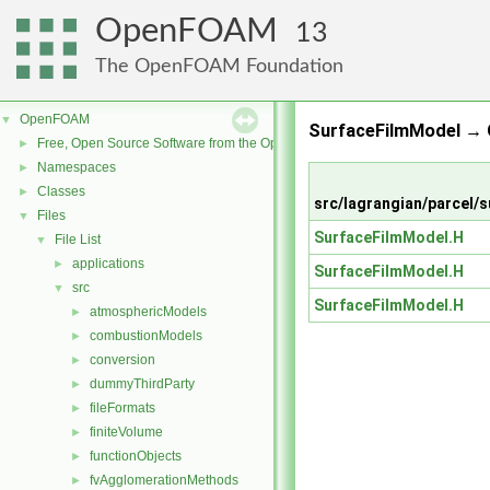
OpenFOAM
13
The OpenFOAM Foundation
OpenFOAM
▼
SurfaceFilmModel →
Free, Open Source Software from the OpenFOAM Foundation
►
Namespaces
►
Classes
►
src/lagrangian/parcel
Files
▼
SurfaceFilmModel.H
File List
▼
applications
►
SurfaceFilmModel.H
src
▼
SurfaceFilmModel.H
atmosphericModels
►
combustionModels
►
conversion
►
dummyThirdParty
►
fileFormats
►
finiteVolume
►
functionObjects
►
fvAgglomerationMethods
►