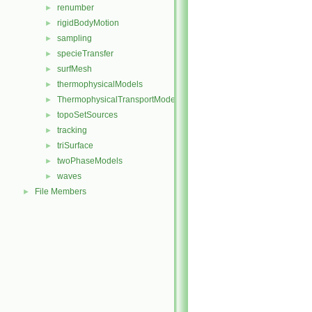
renumber
►
rigidBodyMotion
►
sampling
►
specieTransfer
►
surfMesh
►
thermophysicalModels
►
ThermophysicalTransportModels
►
topoSetSources
►
tracking
►
triSurface
►
twoPhaseModels
►
waves
►
File Members
►