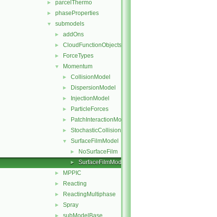
parcelThermo
►
phaseProperties
►
submodels
▼
addOns
►
CloudFunctionObjects
►
ForceTypes
►
Momentum
▼
CollisionModel
►
DispersionModel
►
InjectionModel
►
ParticleForces
►
PatchInteractionModel
►
StochasticCollision
►
SurfaceFilmModel
▼
NoSurfaceFilm
►
SurfaceFilmModel
►
MPPIC
►
Reacting
►
ReactingMultiphase
►
Spray
►
subModelBase
►