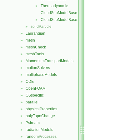
Thermodynamic
►
CloudSubModelBase.C
CloudSubModelBase.H
►
solidParticle
►
Lagrangian
►
mesh
►
meshCheck
►
meshTools
►
MomentumTransportModels
►
motionSolvers
►
multiphaseModels
►
ODE
►
OpenFOAM
►
OSspecific
►
parallel
►
physicalProperties
►
polyTopoChange
►
Pstream
►
radiationModels
►
randomProcesses
►