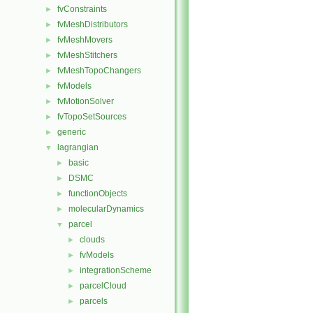
fvConstraints
►
fvMeshDistributors
►
fvMeshMovers
►
fvMeshStitchers
►
fvMeshTopoChangers
►
fvModels
►
fvMotionSolver
►
fvTopoSetSources
►
generic
►
lagrangian
▼
basic
►
DSMC
►
functionObjects
►
molecularDynamics
►
parcel
▼
clouds
►
fvModels
►
integrationScheme
►
parcelCloud
►
parcels
►