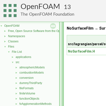
OpenFOAM
13
The OpenFOAM Foundation
OpenFOAM
▼
NoSurfaceFilm → Sur
Free, Open Source Software from the OpenFOAM Foundation
►
Namespaces
►
Classes
►
src/lagrangian/parcel
Files
▼
NoSurfaceFilm.H
File List
▼
applications
►
src
▼
atmosphericModels
►
combustionModels
►
conversion
►
dummyThirdParty
►
fileFormats
►
finiteVolume
►
functionObjects
►
fvAgglomerationMethods
►