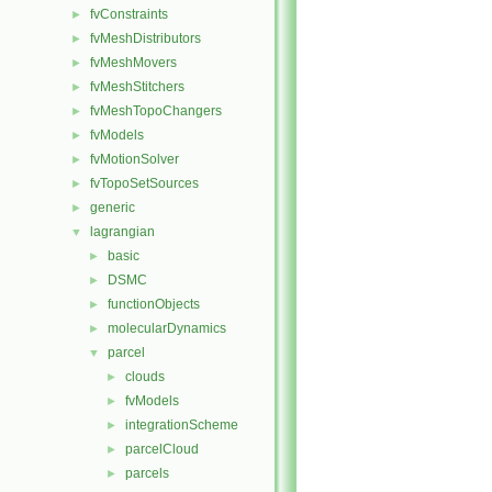
fvConstraints
►
fvMeshDistributors
►
fvMeshMovers
►
fvMeshStitchers
►
fvMeshTopoChangers
►
fvModels
►
fvMotionSolver
►
fvTopoSetSources
►
generic
►
lagrangian
▼
basic
►
DSMC
►
functionObjects
►
molecularDynamics
►
parcel
▼
clouds
►
fvModels
►
integrationScheme
►
parcelCloud
►
parcels
►