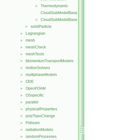
Thermodynamic
►
CloudSubModelBase.C
CloudSubModelBase.H
►
solidParticle
►
Lagrangian
►
mesh
►
meshCheck
►
meshTools
►
MomentumTransportModels
►
motionSolvers
►
multiphaseModels
►
ODE
►
OpenFOAM
►
OSspecific
►
parallel
►
physicalProperties
►
polyTopoChange
►
Pstream
►
radiationModels
►
randomProcesses
►