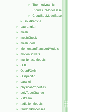
Thermodynamic
►
CloudSubModelBase.C
CloudSubModelBase.H
►
solidParticle
►
Lagrangian
►
mesh
►
meshCheck
►
meshTools
►
MomentumTransportModels
►
motionSolvers
►
multiphaseModels
►
ODE
►
OpenFOAM
►
OSspecific
►
parallel
►
physicalProperties
►
polyTopoChange
►
Pstream
►
radiationModels
►
randomProcesses
►