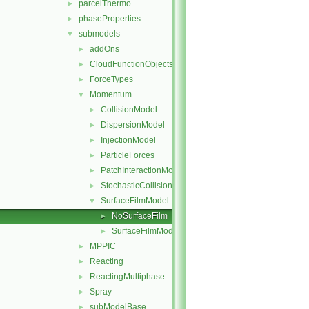
parcelThermo
►
phaseProperties
►
submodels
▼
addOns
►
CloudFunctionObjects
►
ForceTypes
►
Momentum
▼
CollisionModel
►
DispersionModel
►
InjectionModel
►
ParticleForces
►
PatchInteractionModel
►
StochasticCollision
►
SurfaceFilmModel
▼
NoSurfaceFilm
►
SurfaceFilmModel
►
MPPIC
►
Reacting
►
ReactingMultiphase
►
Spray
►
subModelBase
►