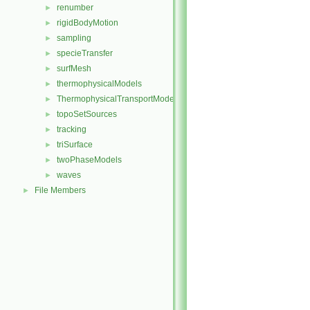
renumber
►
rigidBodyMotion
►
sampling
►
specieTransfer
►
surfMesh
►
thermophysicalModels
►
ThermophysicalTransportModels
►
topoSetSources
►
tracking
►
triSurface
►
twoPhaseModels
►
waves
►
File Members
►