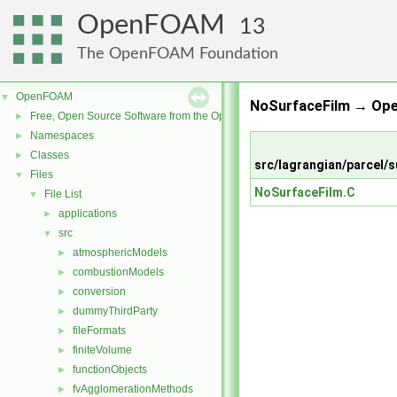
OpenFOAM
13
The OpenFOAM Foundation
OpenFOAM
▼
NoSurfaceFilm → Op
Free, Open Source Software from the OpenFOAM Foundation
►
Namespaces
►
Classes
►
src/lagrangian/parcel
Files
▼
NoSurfaceFilm.C
File List
▼
applications
►
src
▼
atmosphericModels
►
combustionModels
►
conversion
►
dummyThirdParty
►
fileFormats
►
finiteVolume
►
functionObjects
►
fvAgglomerationMethods
►