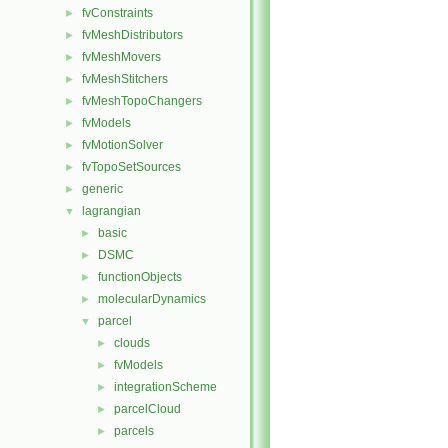
fvConstraints
►
fvMeshDistributors
►
fvMeshMovers
►
fvMeshStitchers
►
fvMeshTopoChangers
►
fvModels
►
fvMotionSolver
►
fvTopoSetSources
►
generic
►
lagrangian
▼
basic
►
DSMC
►
functionObjects
►
molecularDynamics
►
parcel
▼
clouds
►
fvModels
►
integrationScheme
►
parcelCloud
►
parcels
►