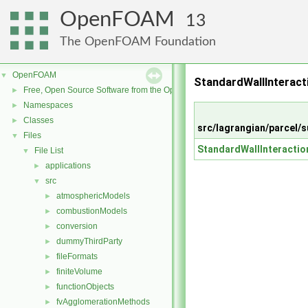
OpenFOAM
13
The OpenFOAM Foundation
OpenFOAM
▼
StandardWallInteract
Free, Open Source Software from the OpenFOAM Foundation
►
Namespaces
►
Classes
►
src/lagrangian/parcel
Files
▼
StandardWallInteractio
File List
▼
applications
►
src
▼
atmosphericModels
►
combustionModels
►
conversion
►
dummyThirdParty
►
fileFormats
►
finiteVolume
►
functionObjects
►
fvAgglomerationMethods
►