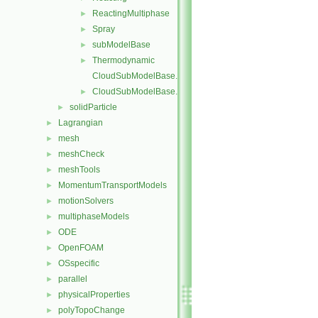
ReactingMultiphase
►
Spray
►
subModelBase
►
Thermodynamic
►
CloudSubModelBase.C
CloudSubModelBase.H
►
solidParticle
►
Lagrangian
►
mesh
►
meshCheck
►
meshTools
►
MomentumTransportModels
►
motionSolvers
►
multiphaseModels
►
ODE
►
OpenFOAM
►
OSspecific
►
parallel
►
physicalProperties
►
polyTopoChange
►