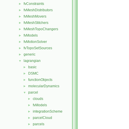
fvConstraints
►
fvMeshDistributors
►
fvMeshMovers
►
fvMeshStitchers
►
fvMeshTopoChangers
►
fvModels
►
fvMotionSolver
►
fvTopoSetSources
►
generic
►
lagrangian
▼
basic
►
DSMC
►
functionObjects
►
molecularDynamics
►
parcel
▼
clouds
►
fvModels
►
integrationScheme
►
parcelCloud
►
parcels
►