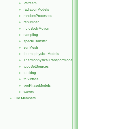
Pstream
►
radiationModels
►
randomProcesses
►
renumber
►
rigidBodyMotion
►
sampling
►
specieTransfer
►
surfMesh
►
thermophysicalModels
►
ThermophysicalTransportModels
►
topoSetSources
►
tracking
►
triSurface
►
twoPhaseModels
►
waves
►
File Members
►