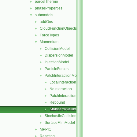
parcelThermo
►
phaseProperties
►
submodels
▼
addOns
►
CloudFunctionObjects
►
ForceTypes
►
Momentum
▼
CollisionModel
►
DispersionModel
►
InjectionModel
►
ParticleForces
►
PatchInteractionModel
▼
LocalInteraction
►
NoInteraction
►
PatchInteractionModel
►
Rebound
►
StandardWallInteraction
►
StochasticCollision
►
SurfaceFilmModel
►
MPPIC
►
Reacting
►