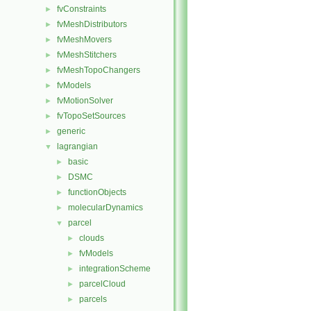
fvConstraints
►
fvMeshDistributors
►
fvMeshMovers
►
fvMeshStitchers
►
fvMeshTopoChangers
►
fvModels
►
fvMotionSolver
►
fvTopoSetSources
►
generic
►
lagrangian
▼
basic
►
DSMC
►
functionObjects
►
molecularDynamics
►
parcel
▼
clouds
►
fvModels
►
integrationScheme
►
parcelCloud
►
parcels
►