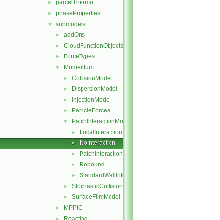
parcelThermo
►
phaseProperties
►
submodels
▼
addOns
►
CloudFunctionObjects
►
ForceTypes
►
Momentum
▼
CollisionModel
►
DispersionModel
►
InjectionModel
►
ParticleForces
►
PatchInteractionModel
▼
LocalInteraction
►
NoInteraction
►
PatchInteractionModel
►
Rebound
►
StandardWallInteraction
►
StochasticCollision
►
SurfaceFilmModel
►
MPPIC
►
Reacting
►