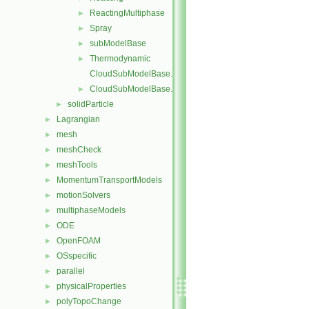
ReactingMultiphase
►
Spray
►
subModelBase
►
Thermodynamic
►
CloudSubModelBase.C
CloudSubModelBase.H
►
solidParticle
►
Lagrangian
►
mesh
►
meshCheck
►
meshTools
►
MomentumTransportModels
►
motionSolvers
►
multiphaseModels
►
ODE
►
OpenFOAM
►
OSspecific
►
parallel
►
physicalProperties
►
polyTopoChange
►