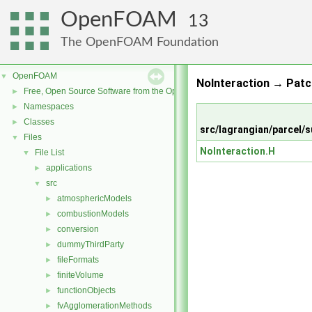
OpenFOAM
13
The OpenFOAM Foundation
OpenFOAM
▼
NoInteraction → Patc
Free, Open Source Software from the OpenFOAM Foundation
►
Namespaces
►
Classes
►
src/lagrangian/parcel
Files
▼
NoInteraction.H
File List
▼
applications
►
src
▼
atmosphericModels
►
combustionModels
►
conversion
►
dummyThirdParty
►
fileFormats
►
finiteVolume
►
functionObjects
►
fvAgglomerationMethods
►