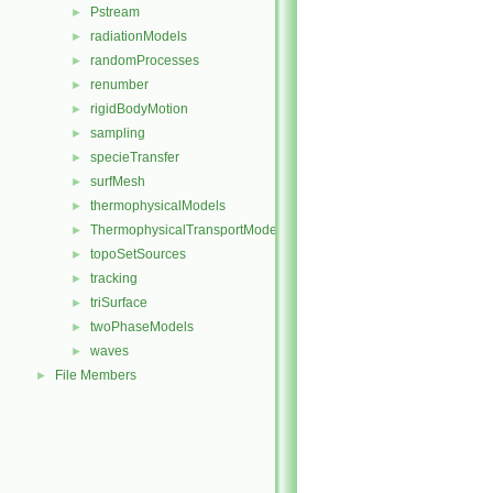
Pstream
►
radiationModels
►
randomProcesses
►
renumber
►
rigidBodyMotion
►
sampling
►
specieTransfer
►
surfMesh
►
thermophysicalModels
►
ThermophysicalTransportModels
►
topoSetSources
►
tracking
►
triSurface
►
twoPhaseModels
►
waves
►
File Members
►