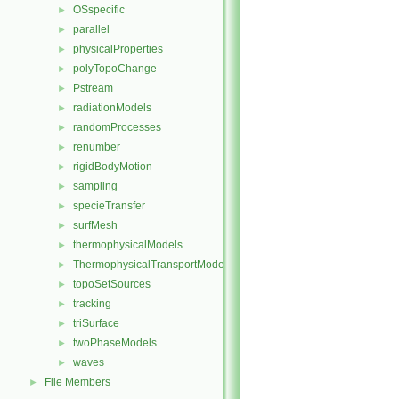
OSspecific
►
parallel
►
physicalProperties
►
polyTopoChange
►
Pstream
►
radiationModels
►
randomProcesses
►
renumber
►
rigidBodyMotion
►
sampling
►
specieTransfer
►
surfMesh
►
thermophysicalModels
►
ThermophysicalTransportModels
►
topoSetSources
►
tracking
►
triSurface
►
twoPhaseModels
►
waves
►
File Members
►