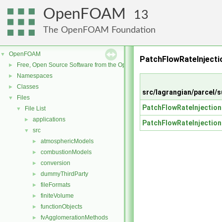
OpenFOAM
13
The OpenFOAM Foundation
OpenFOAM
▼
PatchFlowRateInject
Free, Open Source Software from the OpenFOAM Foundation
►
Namespaces
►
Classes
►
src/lagrangian/parcel
Files
▼
PatchFlowRateInjection
File List
▼
applications
►
PatchFlowRateInjection
src
▼
atmosphericModels
►
combustionModels
►
conversion
►
dummyThirdParty
►
fileFormats
►
finiteVolume
►
functionObjects
►
fvAgglomerationMethods
►