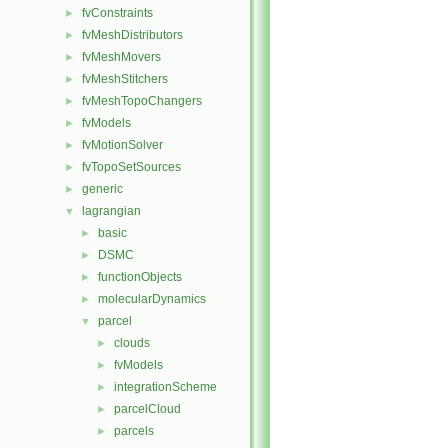
fvConstraints
►
fvMeshDistributors
►
fvMeshMovers
►
fvMeshStitchers
►
fvMeshTopoChangers
►
fvModels
►
fvMotionSolver
►
fvTopoSetSources
►
generic
►
lagrangian
▼
basic
►
DSMC
►
functionObjects
►
molecularDynamics
►
parcel
▼
clouds
►
fvModels
►
integrationScheme
►
parcelCloud
►
parcels
►