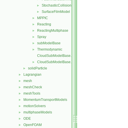
StochasticCollision
►
SurfaceFilmModel
►
MPPIC
►
Reacting
►
ReactingMultiphase
►
Spray
►
subModelBase
►
Thermodynamic
►
CloudSubModelBase.C
CloudSubModelBase.H
►
solidParticle
►
Lagrangian
►
mesh
►
meshCheck
►
meshTools
►
MomentumTransportModels
►
motionSolvers
►
multiphaseModels
►
ODE
►
OpenFOAM
►