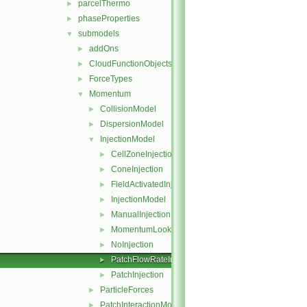
parcelThermo
►
phaseProperties
►
submodels
▼
addOns
►
CloudFunctionObjects
►
ForceTypes
►
Momentum
▼
CollisionModel
►
DispersionModel
►
InjectionModel
▼
CellZoneInjection
►
ConeInjection
►
FieldActivatedInjection
►
InjectionModel
►
ManualInjection
►
MomentumLookupTableInjection
►
NoInjection
►
PatchFlowRateInjection
►
PatchInjection
►
ParticleForces
►
PatchInteractionModel
►