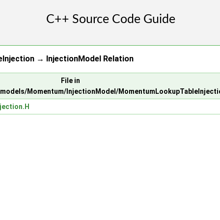
jection → InjectionModel Relation
File in
ubmodels/Momentum/InjectionModel/MomentumLookupTableInjecti
ection.H