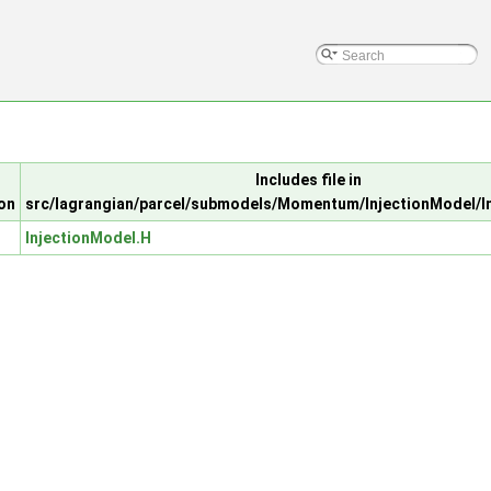
Includes file in
on
src/lagrangian/parcel/submodels/Momentum/InjectionModel/I
InjectionModel.H