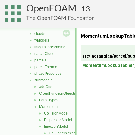
basic
►
OpenFOAM
DSMC
►
13
functionObjects
►
The OpenFOAM Foundation
molecularDynamics
►
parcel
▼
clouds
►
MomentumLookupTableIn
fvModels
►
integrationScheme
►
parcelCloud
►
src/lagrangian/parcel/s
parcels
►
MomentumLookupTableInj
parcelThermo
►
phaseProperties
►
submodels
▼
addOns
►
CloudFunctionObjects
►
ForceTypes
►
Momentum
▼
CollisionModel
►
DispersionModel
►
InjectionModel
▼
CellZoneInjection
►