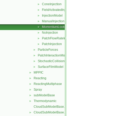
ConeInjection
►
FieldActivatedInjection
►
InjectionModel
►
ManualInjection
►
MomentumLookupTableInjection
►
NoInjection
►
PatchFlowRateInjection
►
PatchInjection
►
ParticleForces
►
PatchInteractionModel
►
StochasticCollision
►
SurfaceFilmModel
►
MPPIC
►
Reacting
►
ReactingMultiphase
►
Spray
►
subModelBase
►
Thermodynamic
►
CloudSubModelBase.C
CloudSubModelBase.H
►