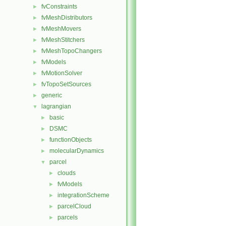
fvConstraints
►
fvMeshDistributors
►
fvMeshMovers
►
fvMeshStitchers
►
fvMeshTopoChangers
►
fvModels
►
fvMotionSolver
►
fvTopoSetSources
►
generic
►
lagrangian
▼
basic
►
DSMC
►
functionObjects
►
molecularDynamics
►
parcel
▼
clouds
►
fvModels
►
integrationScheme
►
parcelCloud
►
parcels
►