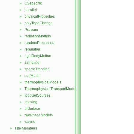
OSspecific
►
parallel
►
physicalProperties
►
polyTopoChange
►
Pstream
►
radiationModels
►
randomProcesses
►
renumber
►
rigidBodyMotion
►
sampling
►
specieTransfer
►
surfMesh
►
thermophysicalModels
►
ThermophysicalTransportModels
►
topoSetSources
►
tracking
►
triSurface
►
twoPhaseModels
►
waves
►
File Members
►