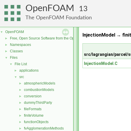
OpenFOAM
13
The OpenFOAM Foundation
OpenFOAM
▼
InjectionModel → fini
Free, Open Source Software from the OpenFOAM Foundation
►
Namespaces
►
Classes
►
src/lagrangian/parcel
Files
▼
InjectionModel.C
File List
▼
applications
►
src
▼
atmosphericModels
►
combustionModels
►
conversion
►
dummyThirdParty
►
fileFormats
►
finiteVolume
►
functionObjects
►
fvAgglomerationMethods
►