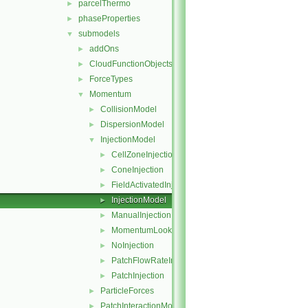
parcelThermo
►
phaseProperties
►
submodels
▼
addOns
►
CloudFunctionObjects
►
ForceTypes
►
Momentum
▼
CollisionModel
►
DispersionModel
►
InjectionModel
▼
CellZoneInjection
►
ConeInjection
►
FieldActivatedInjection
►
InjectionModel
►
ManualInjection
►
MomentumLookupTableInjection
►
NoInjection
►
PatchFlowRateInjection
►
PatchInjection
►
ParticleForces
►
PatchInteractionModel
►