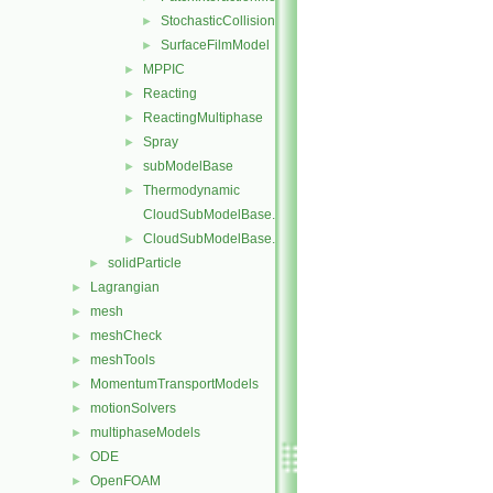
StochasticCollision
►
SurfaceFilmModel
►
MPPIC
►
Reacting
►
ReactingMultiphase
►
Spray
►
subModelBase
►
Thermodynamic
►
CloudSubModelBase.C
CloudSubModelBase.H
►
solidParticle
►
Lagrangian
►
mesh
►
meshCheck
►
meshTools
►
MomentumTransportModels
►
motionSolvers
►
multiphaseModels
►
ODE
►
OpenFOAM
►