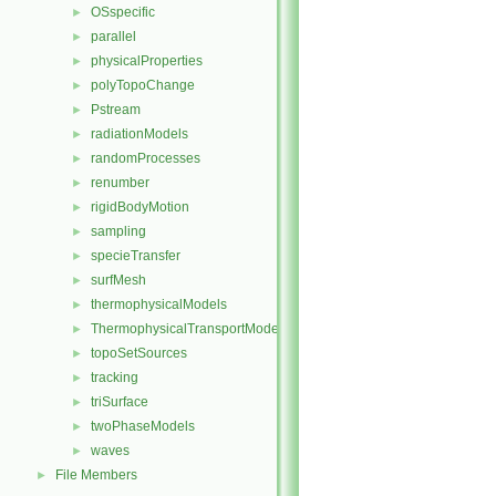
OSspecific
►
parallel
►
physicalProperties
►
polyTopoChange
►
Pstream
►
radiationModels
►
randomProcesses
►
renumber
►
rigidBodyMotion
►
sampling
►
specieTransfer
►
surfMesh
►
thermophysicalModels
►
ThermophysicalTransportModels
►
topoSetSources
►
tracking
►
triSurface
►
twoPhaseModels
►
waves
►
File Members
►