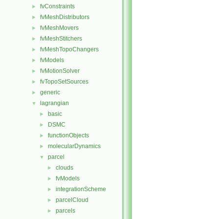
fvConstraints
►
fvMeshDistributors
►
fvMeshMovers
►
fvMeshStitchers
►
fvMeshTopoChangers
►
fvModels
►
fvMotionSolver
►
fvTopoSetSources
►
generic
►
lagrangian
▼
basic
►
DSMC
►
functionObjects
►
molecularDynamics
►
parcel
▼
clouds
►
fvModels
►
integrationScheme
►
parcelCloud
►
parcels
►