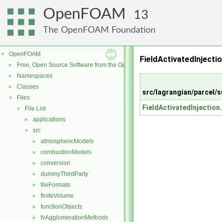
OpenFOAM
13
The OpenFOAM Foundation
OpenFOAM
▼
FieldActivatedInjecti
Free, Open Source Software from the OpenFOAM Foundation
►
Namespaces
►
Classes
►
src/lagrangian/parcel/
Files
▼
FieldActivatedInjection
File List
▼
applications
►
src
▼
atmosphericModels
►
combustionModels
►
conversion
►
dummyThirdParty
►
fileFormats
►
finiteVolume
►
functionObjects
►
fvAgglomerationMethods
►