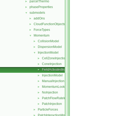
parcelThermo
►
phaseProperties
►
submodels
▼
addOns
►
CloudFunctionObjects
►
ForceTypes
►
Momentum
▼
CollisionModel
►
DispersionModel
►
InjectionModel
▼
CellZoneInjection
►
ConeInjection
►
FieldActivatedInjection
►
InjectionModel
►
ManualInjection
►
MomentumLookupTableInjection
►
NoInjection
►
PatchFlowRateInjection
►
PatchInjection
►
ParticleForces
►
PatchInteractionModel
►