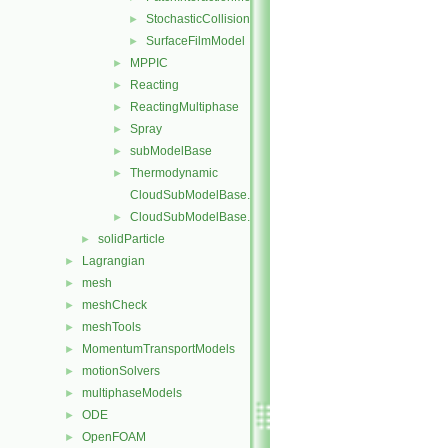
StochasticCollision
►
SurfaceFilmModel
►
MPPIC
►
Reacting
►
ReactingMultiphase
►
Spray
►
subModelBase
►
Thermodynamic
►
CloudSubModelBase.C
CloudSubModelBase.H
►
solidParticle
►
Lagrangian
►
mesh
►
meshCheck
►
meshTools
►
MomentumTransportModels
►
motionSolvers
►
multiphaseModels
►
ODE
►
OpenFOAM
►