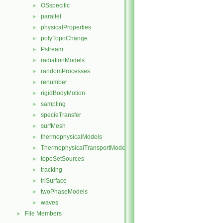
OSspecific
►
parallel
►
physicalProperties
►
polyTopoChange
►
Pstream
►
radiationModels
►
randomProcesses
►
renumber
►
rigidBodyMotion
►
sampling
►
specieTransfer
►
surfMesh
►
thermophysicalModels
►
ThermophysicalTransportModels
►
topoSetSources
►
tracking
►
triSurface
►
twoPhaseModels
►
waves
►
File Members
►