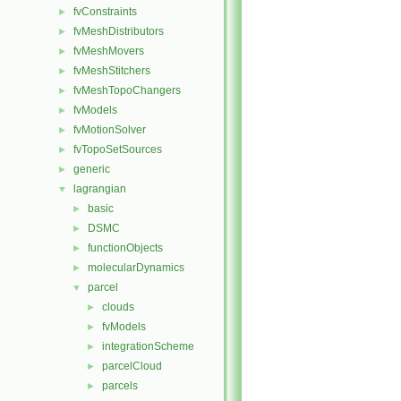
fvConstraints
►
fvMeshDistributors
►
fvMeshMovers
►
fvMeshStitchers
►
fvMeshTopoChangers
►
fvModels
►
fvMotionSolver
►
fvTopoSetSources
►
generic
►
lagrangian
▼
basic
►
DSMC
►
functionObjects
►
molecularDynamics
►
parcel
▼
clouds
►
fvModels
►
integrationScheme
►
parcelCloud
►
parcels
►