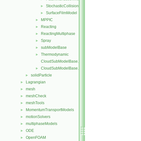
StochasticCollision
►
SurfaceFilmModel
►
MPPIC
►
Reacting
►
ReactingMultiphase
►
Spray
►
subModelBase
►
Thermodynamic
►
CloudSubModelBase.C
CloudSubModelBase.H
►
solidParticle
►
Lagrangian
►
mesh
►
meshCheck
►
meshTools
►
MomentumTransportModels
►
motionSolvers
►
multiphaseModels
►
ODE
►
OpenFOAM
►