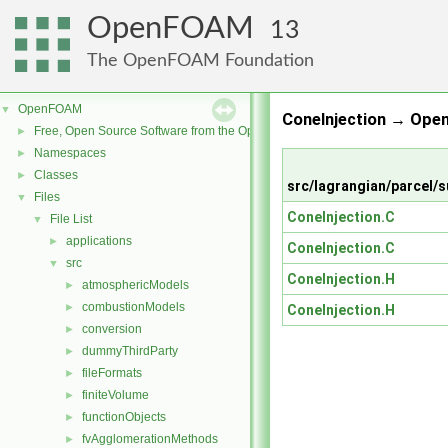
OpenFOAM
13
The OpenFOAM Foundation
OpenFOAM
▼
ConeInjection → Ope
Free, Open Source Software from the OpenFOAM Foundation
►
Namespaces
►
Classes
►
src/lagrangian/parcel
Files
▼
ConeInjection.C
File List
▼
applications
►
ConeInjection.C
src
▼
ConeInjection.H
atmosphericModels
►
combustionModels
►
ConeInjection.H
conversion
►
dummyThirdParty
►
fileFormats
►
finiteVolume
►
functionObjects
►
fvAgglomerationMethods
►