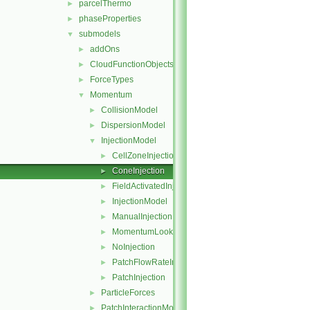
parcelThermo
►
phaseProperties
►
submodels
▼
addOns
►
CloudFunctionObjects
►
ForceTypes
►
Momentum
▼
CollisionModel
►
DispersionModel
►
InjectionModel
▼
CellZoneInjection
►
ConeInjection
►
FieldActivatedInjection
►
InjectionModel
►
ManualInjection
►
MomentumLookupTableInjection
►
NoInjection
►
PatchFlowRateInjection
►
PatchInjection
►
ParticleForces
►
PatchInteractionModel
►