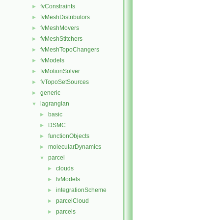
fvConstraints
►
fvMeshDistributors
►
fvMeshMovers
►
fvMeshStitchers
►
fvMeshTopoChangers
►
fvModels
►
fvMotionSolver
►
fvTopoSetSources
►
generic
►
lagrangian
▼
basic
►
DSMC
►
functionObjects
►
molecularDynamics
►
parcel
▼
clouds
►
fvModels
►
integrationScheme
►
parcelCloud
►
parcels
►