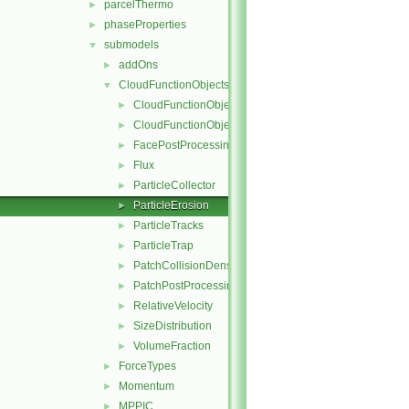
parcelThermo
►
phaseProperties
►
submodels
▼
addOns
►
CloudFunctionObjects
▼
CloudFunctionObject
►
CloudFunctionObjectList
►
FacePostProcessing
►
Flux
►
ParticleCollector
►
ParticleErosion
►
ParticleTracks
►
ParticleTrap
►
PatchCollisionDensity
►
PatchPostProcessing
►
RelativeVelocity
►
SizeDistribution
►
VolumeFraction
►
ForceTypes
►
Momentum
►
MPPIC
►