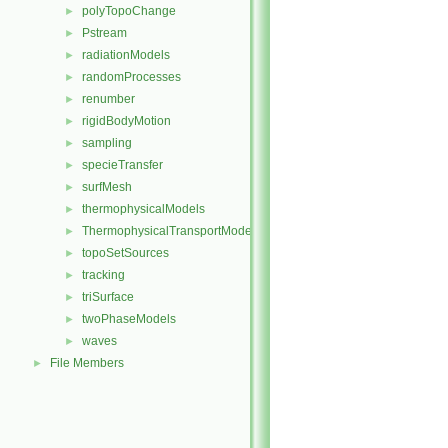
polyTopoChange
►
Pstream
►
radiationModels
►
randomProcesses
►
renumber
►
rigidBodyMotion
►
sampling
►
specieTransfer
►
surfMesh
►
thermophysicalModels
►
ThermophysicalTransportModels
►
topoSetSources
►
tracking
►
triSurface
►
twoPhaseModels
►
waves
►
File Members
►