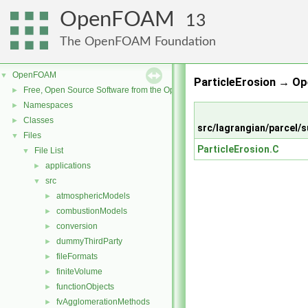
OpenFOAM
13
The OpenFOAM Foundation
OpenFOAM
▼
ParticleErosion → O
Free, Open Source Software from the OpenFOAM Foundation
►
Namespaces
►
Classes
►
src/lagrangian/parcel/
Files
▼
ParticleErosion.C
File List
▼
applications
►
src
▼
atmosphericModels
►
combustionModels
►
conversion
►
dummyThirdParty
►
fileFormats
►
finiteVolume
►
functionObjects
►
fvAgglomerationMethods
►