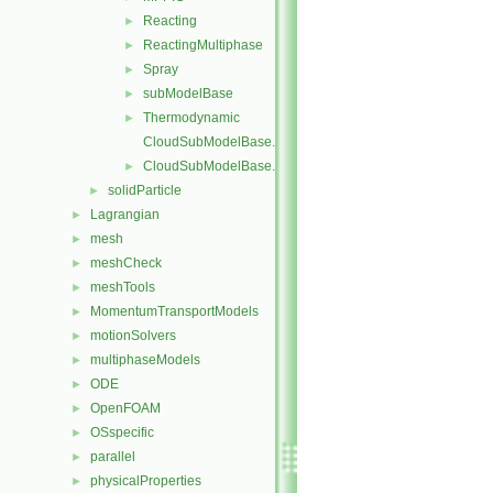
Reacting
►
ReactingMultiphase
►
Spray
►
subModelBase
►
Thermodynamic
►
CloudSubModelBase.C
CloudSubModelBase.H
►
solidParticle
►
Lagrangian
►
mesh
►
meshCheck
►
meshTools
►
MomentumTransportModels
►
motionSolvers
►
multiphaseModels
►
ODE
►
OpenFOAM
►
OSspecific
►
parallel
►
physicalProperties
►