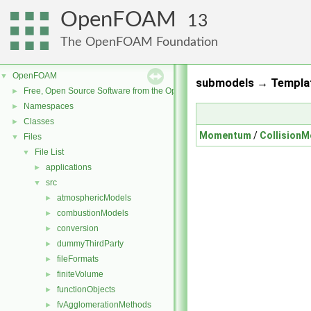
OpenFOAM
13
The OpenFOAM Foundation
OpenFOAM
▼
submodels → Templat
Free, Open Source Software from the OpenFOAM Foundation
►
Namespaces
►
Classes
►
Momentum
/
CollisionM
Files
▼
File List
▼
applications
►
src
▼
atmosphericModels
►
combustionModels
►
conversion
►
dummyThirdParty
►
fileFormats
►
finiteVolume
►
functionObjects
►
fvAgglomerationMethods
►