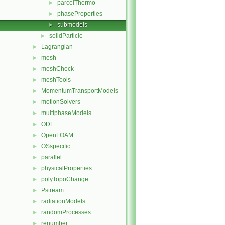
parcelThermo
►
phaseProperties
►
submodels
►
solidParticle
►
Lagrangian
►
mesh
►
meshCheck
►
meshTools
►
MomentumTransportModels
►
motionSolvers
►
multiphaseModels
►
ODE
►
OpenFOAM
►
OSspecific
►
parallel
►
physicalProperties
►
polyTopoChange
►
Pstream
►
radiationModels
►
randomProcesses
►
renumber
►