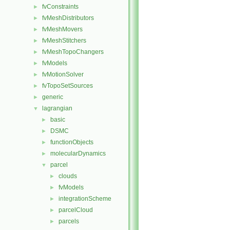
fvConstraints
►
fvMeshDistributors
►
fvMeshMovers
►
fvMeshStitchers
►
fvMeshTopoChangers
►
fvModels
►
fvMotionSolver
►
fvTopoSetSources
►
generic
►
lagrangian
▼
basic
►
DSMC
►
functionObjects
►
molecularDynamics
►
parcel
▼
clouds
►
fvModels
►
integrationScheme
►
parcelCloud
►
parcels
►