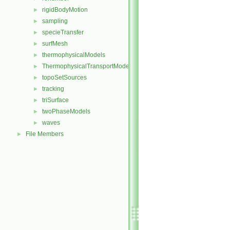
rigidBodyMotion
►
sampling
►
specieTransfer
►
surfMesh
►
thermophysicalModels
►
ThermophysicalTransportModels
►
topoSetSources
►
tracking
►
triSurface
►
twoPhaseModels
►
waves
►
File Members
►