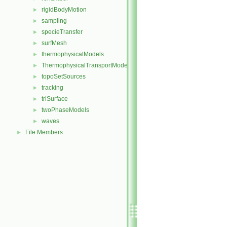
rigidBodyMotion
►
sampling
►
specieTransfer
►
surfMesh
►
thermophysicalModels
►
ThermophysicalTransportModels
►
topoSetSources
►
tracking
►
triSurface
►
twoPhaseModels
►
waves
►
File Members
►