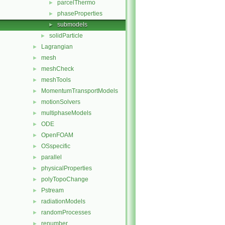
parcelThermo
►
phaseProperties
►
submodels
►
solidParticle
►
Lagrangian
►
mesh
►
meshCheck
►
meshTools
►
MomentumTransportModels
►
motionSolvers
►
multiphaseModels
►
ODE
►
OpenFOAM
►
OSspecific
►
parallel
►
physicalProperties
►
polyTopoChange
►
Pstream
►
radiationModels
►
randomProcesses
►
renumber
►