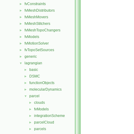
fvConstraints
►
fvMeshDistributors
►
fvMeshMovers
►
fvMeshStitchers
►
fvMeshTopoChangers
►
fvModels
►
fvMotionSolver
►
fvTopoSetSources
►
generic
►
lagrangian
▼
basic
►
DSMC
►
functionObjects
►
molecularDynamics
►
parcel
▼
clouds
►
fvModels
►
integrationScheme
►
parcelCloud
►
parcels
►