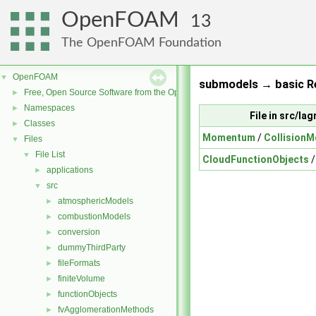
OpenFOAM
13
The OpenFOAM Foundation
OpenFOAM
▼
submodels → basic Re
Free, Open Source Software from the OpenFOAM Foundation
►
Namespaces
►
File in src/l
Classes
►
Momentum
/
CollisionM
Files
▼
File List
▼
CloudFunctionObjects
applications
►
src
▼
atmosphericModels
►
combustionModels
►
conversion
►
dummyThirdParty
►
fileFormats
►
finiteVolume
►
functionObjects
►
fvAgglomerationMethods
►