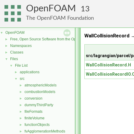
OpenFOAM
13
The OpenFOAM Foundation
OpenFOAM
▼
WallCollisionRecord
Free, Open Source Software from the OpenFOAM Foundation
►
Namespaces
►
Classes
►
src/lagrangian/parcel/
Files
▼
WallCollisionRecord.H
File List
▼
applications
►
WallCollisionRecordIO.
src
▼
atmosphericModels
►
combustionModels
►
conversion
►
dummyThirdParty
►
fileFormats
►
finiteVolume
►
functionObjects
►
fvAgglomerationMethods
►