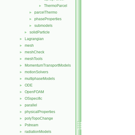
ThermoParcel
►
parcelThermo
►
phaseProperties
►
submodels
►
solidParticle
►
Lagrangian
►
mesh
►
meshCheck
►
meshTools
►
MomentumTransportModels
►
motionSolvers
►
multiphaseModels
►
ODE
►
OpenFOAM
►
OSspecific
►
parallel
►
physicalProperties
►
polyTopoChange
►
Pstream
►
radiationModels
►