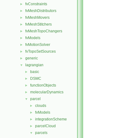
fvConstraints
►
fvMeshDistributors
►
fvMeshMovers
►
fvMeshStitchers
►
fvMeshTopoChangers
►
fvModels
►
fvMotionSolver
►
fvTopoSetSources
►
generic
►
lagrangian
▼
basic
►
DSMC
►
functionObjects
►
molecularDynamics
►
parcel
▼
clouds
►
fvModels
►
integrationScheme
►
parcelCloud
►
parcels
▼