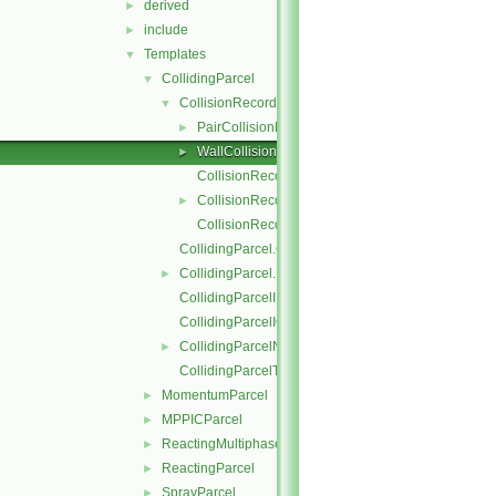
derived
►
include
►
Templates
▼
CollidingParcel
▼
CollisionRecordList
▼
PairCollisionRecord
►
WallCollisionRecord
►
CollisionRecordList.C
CollisionRecordList.H
►
CollisionRecordListI.H
CollidingParcel.C
CollidingParcel.H
►
CollidingParcelI.H
CollidingParcelIO.C
CollidingParcelName.C
►
CollidingParcelTrackingDataI.H
MomentumParcel
►
MPPICParcel
►
ReactingMultiphaseParcel
►
ReactingParcel
►
SprayParcel
►