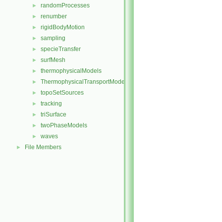
randomProcesses
►
renumber
►
rigidBodyMotion
►
sampling
►
specieTransfer
►
surfMesh
►
thermophysicalModels
►
ThermophysicalTransportModels
►
topoSetSources
►
tracking
►
triSurface
►
twoPhaseModels
►
waves
►
File Members
►