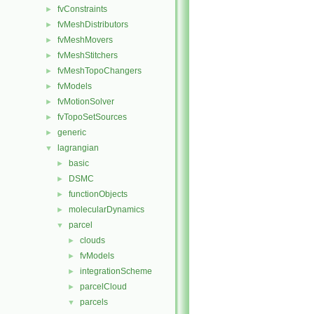
fvConstraints
►
fvMeshDistributors
►
fvMeshMovers
►
fvMeshStitchers
►
fvMeshTopoChangers
►
fvModels
►
fvMotionSolver
►
fvTopoSetSources
►
generic
►
lagrangian
▼
basic
►
DSMC
►
functionObjects
►
molecularDynamics
►
parcel
▼
clouds
►
fvModels
►
integrationScheme
►
parcelCloud
►
parcels
▼