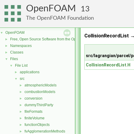
OpenFOAM
13
The OpenFOAM Foundation
OpenFOAM
▼
CollisionRecordList →
Free, Open Source Software from the OpenFOAM Foundation
►
Namespaces
►
Classes
►
src/lagrangian/parcel/
Files
▼
CollisionRecordList.H
File List
▼
applications
►
src
▼
atmosphericModels
►
combustionModels
►
conversion
►
dummyThirdParty
►
fileFormats
►
finiteVolume
►
functionObjects
►
fvAgglomerationMethods
►