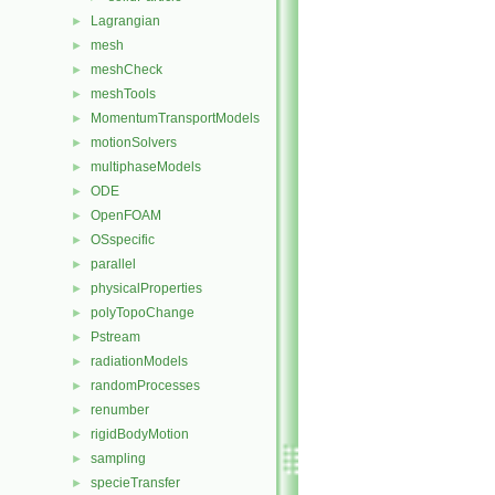
Lagrangian
►
mesh
►
meshCheck
►
meshTools
►
MomentumTransportModels
►
motionSolvers
►
multiphaseModels
►
ODE
►
OpenFOAM
►
OSspecific
►
parallel
►
physicalProperties
►
polyTopoChange
►
Pstream
►
radiationModels
►
randomProcesses
►
renumber
►
rigidBodyMotion
►
sampling
►
specieTransfer
►