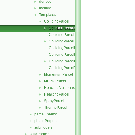
derived
►
include
►
Templates
▼
CollidingParcel
▼
CollisionRecordList
►
CollidingParcel.C
CollidingParcel.H
►
CollidingParcelI.H
CollidingParcelIO.C
CollidingParcelName.C
►
CollidingParcelTrackingDataI.H
MomentumParcel
►
MPPICParcel
►
ReactingMultiphaseParcel
►
ReactingParcel
►
SprayParcel
►
ThermoParcel
►
parcelThermo
►
phaseProperties
►
submodels
►
solidParticle
►