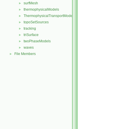
surfMesh
►
thermophysicalModels
►
ThermophysicalTransportModels
►
topoSetSources
►
tracking
►
triSurface
►
twoPhaseModels
►
waves
►
File Members
►