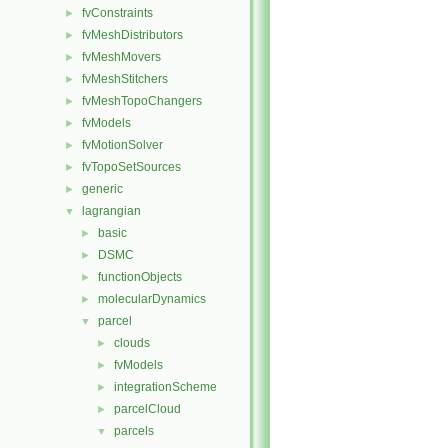
fvConstraints
►
fvMeshDistributors
►
fvMeshMovers
►
fvMeshStitchers
►
fvMeshTopoChangers
►
fvModels
►
fvMotionSolver
►
fvTopoSetSources
►
generic
►
lagrangian
▼
basic
►
DSMC
►
functionObjects
►
molecularDynamics
►
parcel
▼
clouds
►
fvModels
►
integrationScheme
►
parcelCloud
►
parcels
▼