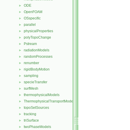
ODE
►
OpenFOAM
►
OSspecific
►
parallel
►
physicalProperties
►
polyTopoChange
►
Pstream
►
radiationModels
►
randomProcesses
►
renumber
►
rigidBodyMotion
►
sampling
►
specieTransfer
►
surfMesh
►
thermophysicalModels
►
ThermophysicalTransportModels
►
topoSetSources
►
tracking
►
triSurface
►
twoPhaseModels
►