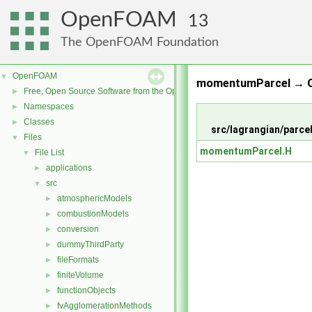
OpenFOAM
13
The OpenFOAM Foundation
OpenFOAM
▼
momentumParcel → O
Free, Open Source Software from the OpenFOAM Foundation
►
Namespaces
►
Classes
►
src/lagrangian/parc
Files
▼
momentumParcel.H
File List
▼
applications
►
src
▼
atmosphericModels
►
combustionModels
►
conversion
►
dummyThirdParty
►
fileFormats
►
finiteVolume
►
functionObjects
►
fvAgglomerationMethods
►