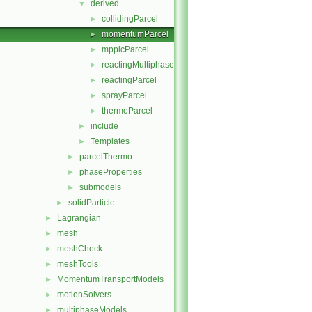
derived
▼
collidingParcel
►
momentumParcel
►
mppicParcel
►
reactingMultiphaseParcel
►
reactingParcel
►
sprayParcel
►
thermoParcel
►
include
►
Templates
►
parcelThermo
►
phaseProperties
►
submodels
►
solidParticle
►
Lagrangian
►
mesh
►
meshCheck
►
meshTools
►
MomentumTransportModels
►
motionSolvers
►
multiphaseModels
►