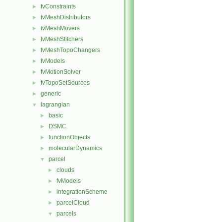
fvConstraints
►
fvMeshDistributors
►
fvMeshMovers
►
fvMeshStitchers
►
fvMeshTopoChangers
►
fvModels
►
fvMotionSolver
►
fvTopoSetSources
►
generic
►
lagrangian
▼
basic
►
DSMC
►
functionObjects
►
molecularDynamics
►
parcel
▼
clouds
►
fvModels
►
integrationScheme
►
parcelCloud
►
parcels
▼