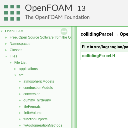
OpenFOAM
13
The OpenFOAM Foundation
OpenFOAM
▼
collidingParcel → Op
Free, Open Source Software from the OpenFOAM Foundation
►
Namespaces
►
File in src/lagrangian/p
Classes
►
collidingParcel.H
Files
▼
File List
▼
applications
►
src
▼
atmosphericModels
►
combustionModels
►
conversion
►
dummyThirdParty
►
fileFormats
►
finiteVolume
►
functionObjects
►
fvAgglomerationMethods
►