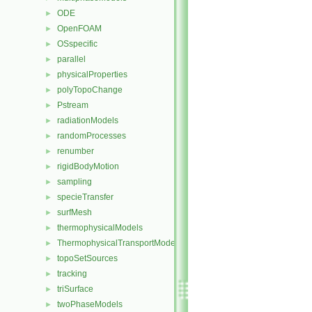
ODE
►
OpenFOAM
►
OSspecific
►
parallel
►
physicalProperties
►
polyTopoChange
►
Pstream
►
radiationModels
►
randomProcesses
►
renumber
►
rigidBodyMotion
►
sampling
►
specieTransfer
►
surfMesh
►
thermophysicalModels
►
ThermophysicalTransportModels
►
topoSetSources
►
tracking
►
triSurface
►
twoPhaseModels
►