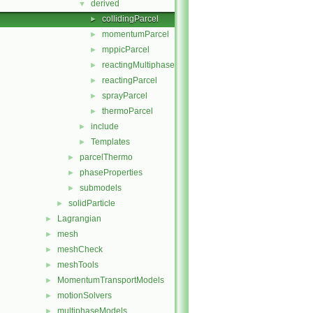
derived
▼
collidingParcel
►
momentumParcel
►
mppicParcel
►
reactingMultiphaseParcel
►
reactingParcel
►
sprayParcel
►
thermoParcel
►
include
►
Templates
►
parcelThermo
►
phaseProperties
►
submodels
►
solidParticle
►
Lagrangian
►
mesh
►
meshCheck
►
meshTools
►
MomentumTransportModels
►
motionSolvers
►
multiphaseModels
►