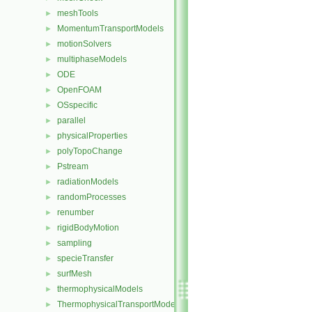
meshTools
►
MomentumTransportModels
►
motionSolvers
►
multiphaseModels
►
ODE
►
OpenFOAM
►
OSspecific
►
parallel
►
physicalProperties
►
polyTopoChange
►
Pstream
►
radiationModels
►
randomProcesses
►
renumber
►
rigidBodyMotion
►
sampling
►
specieTransfer
►
surfMesh
►
thermophysicalModels
►
ThermophysicalTransportModels
►