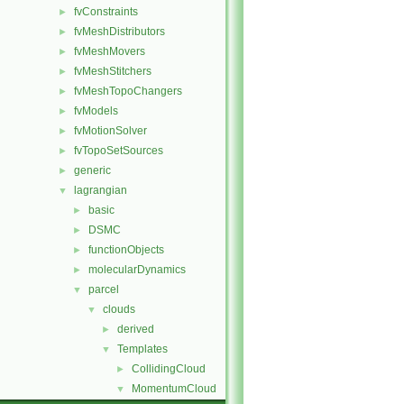
fvConstraints
►
fvMeshDistributors
►
fvMeshMovers
►
fvMeshStitchers
►
fvMeshTopoChangers
►
fvModels
►
fvMotionSolver
►
fvTopoSetSources
►
generic
►
lagrangian
▼
basic
►
DSMC
►
functionObjects
►
molecularDynamics
►
parcel
▼
clouds
▼
derived
►
Templates
▼
CollidingCloud
►
MomentumCloud
▼