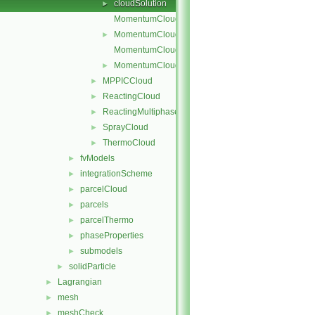
cloudSolution
►
MomentumCloud.C
MomentumCloud.H
►
MomentumCloudI.H
MomentumCloudName.C
►
MPPICCloud
►
ReactingCloud
►
ReactingMultiphaseCloud
►
SprayCloud
►
ThermoCloud
►
fvModels
►
integrationScheme
►
parcelCloud
►
parcels
►
parcelThermo
►
phaseProperties
►
submodels
►
solidParticle
►
Lagrangian
►
mesh
►
meshCheck
►