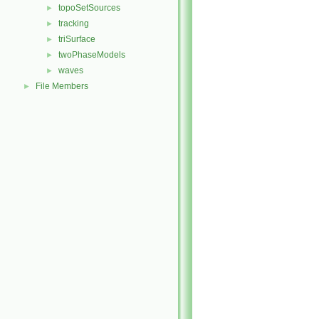
topoSetSources
►
tracking
►
triSurface
►
twoPhaseModels
►
waves
►
File Members
►