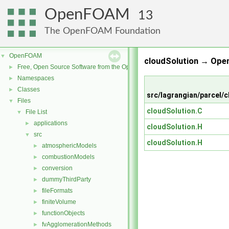
OpenFOAM
13
The OpenFOAM Foundation
OpenFOAM
▼
cloudSolution → Ope
Free, Open Source Software from the OpenFOAM Foundation
►
Namespaces
►
Classes
►
src/lagrangian/parcel
Files
▼
cloudSolution.C
File List
▼
applications
►
cloudSolution.H
src
▼
cloudSolution.H
atmosphericModels
►
combustionModels
►
conversion
►
dummyThirdParty
►
fileFormats
►
finiteVolume
►
functionObjects
►
fvAgglomerationMethods
►