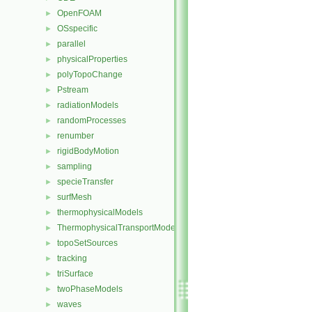
OpenFOAM
►
OSspecific
►
parallel
►
physicalProperties
►
polyTopoChange
►
Pstream
►
radiationModels
►
randomProcesses
►
renumber
►
rigidBodyMotion
►
sampling
►
specieTransfer
►
surfMesh
►
thermophysicalModels
►
ThermophysicalTransportModels
►
topoSetSources
►
tracking
►
triSurface
►
twoPhaseModels
►
waves
►