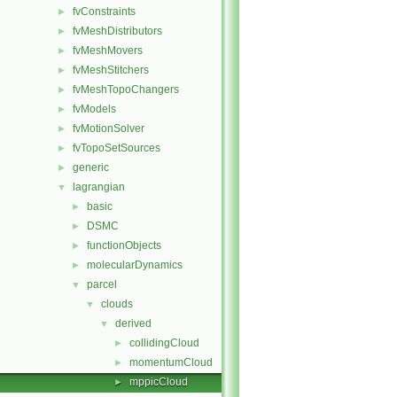
fvConstraints
►
fvMeshDistributors
►
fvMeshMovers
►
fvMeshStitchers
►
fvMeshTopoChangers
►
fvModels
►
fvMotionSolver
►
fvTopoSetSources
►
generic
►
lagrangian
▼
basic
►
DSMC
►
functionObjects
►
molecularDynamics
►
parcel
▼
clouds
▼
derived
▼
collidingCloud
►
momentumCloud
►
mppicCloud
►