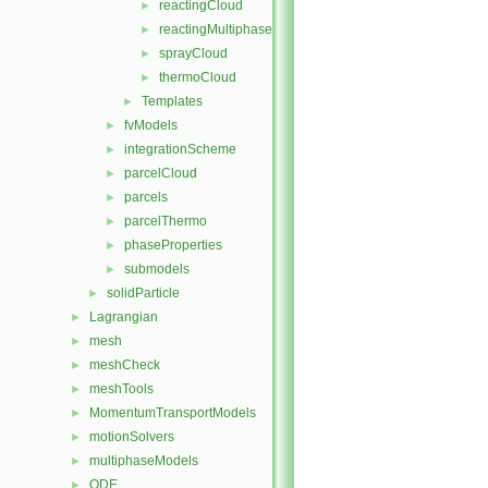
reactingCloud
►
reactingMultiphaseCloud
►
sprayCloud
►
thermoCloud
►
Templates
►
fvModels
►
integrationScheme
►
parcelCloud
►
parcels
►
parcelThermo
►
phaseProperties
►
submodels
►
solidParticle
►
Lagrangian
►
mesh
►
meshCheck
►
meshTools
►
MomentumTransportModels
►
motionSolvers
►
multiphaseModels
►
ODE
►