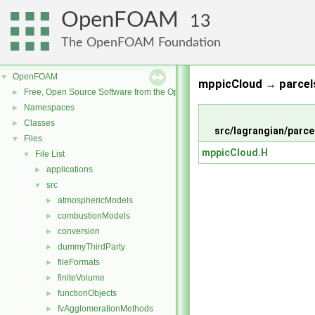
OpenFOAM
13
The OpenFOAM Foundation
OpenFOAM
▼
mppicCloud → parcels
Free, Open Source Software from the OpenFOAM Foundation
►
Namespaces
►
Classes
►
src/lagrangian/parc
Files
▼
mppicCloud.H
File List
▼
applications
►
src
▼
atmosphericModels
►
combustionModels
►
conversion
►
dummyThirdParty
►
fileFormats
►
finiteVolume
►
functionObjects
►
fvAgglomerationMethods
►