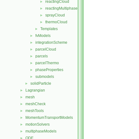
reactingCloud
►
reactingMultiphaseCloud
►
sprayCloud
►
thermoCloud
►
Templates
►
fvModels
►
integrationScheme
►
parcelCloud
►
parcels
►
parcelThermo
►
phaseProperties
►
submodels
►
solidParticle
►
Lagrangian
►
mesh
►
meshCheck
►
meshTools
►
MomentumTransportModels
►
motionSolvers
►
multiphaseModels
►
ODE
►