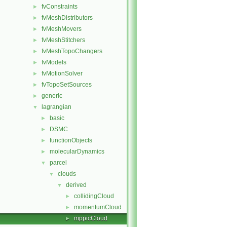
fvConstraints
►
fvMeshDistributors
►
fvMeshMovers
►
fvMeshStitchers
►
fvMeshTopoChangers
►
fvModels
►
fvMotionSolver
►
fvTopoSetSources
►
generic
►
lagrangian
▼
basic
►
DSMC
►
functionObjects
►
molecularDynamics
►
parcel
▼
clouds
▼
derived
▼
collidingCloud
►
momentumCloud
►
mppicCloud
►