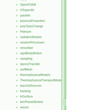
OpenFOAM
►
OSspecific
►
parallel
►
physicalProperties
►
polyTopoChange
►
Pstream
►
radiationModels
►
randomProcesses
►
renumber
►
rigidBodyMotion
►
sampling
►
specieTransfer
►
surfMesh
►
thermophysicalModels
►
ThermophysicalTransportModels
►
topoSetSources
►
tracking
►
triSurface
►
twoPhaseModels
►
waves
►