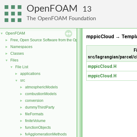
OpenFOAM
13
The OpenFOAM Foundation
OpenFOAM
▼
mppicCloud → Templa
Free, Open Source Software from the OpenFOAM Foundation
►
Namespaces
►
Fi
Classes
►
src/lagrangian/parcel/
Files
▼
mppicCloud.H
File List
▼
applications
►
mppicCloud.H
src
▼
atmosphericModels
►
combustionModels
►
conversion
►
dummyThirdParty
►
fileFormats
►
finiteVolume
►
functionObjects
►
fvAgglomerationMethods
►