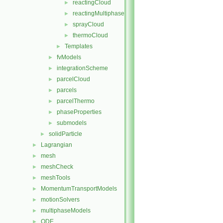
reactingCloud
►
reactingMultiphaseCloud
►
sprayCloud
►
thermoCloud
►
Templates
►
fvModels
►
integrationScheme
►
parcelCloud
►
parcels
►
parcelThermo
►
phaseProperties
►
submodels
►
solidParticle
►
Lagrangian
►
mesh
►
meshCheck
►
meshTools
►
MomentumTransportModels
►
motionSolvers
►
multiphaseModels
►
ODE
►