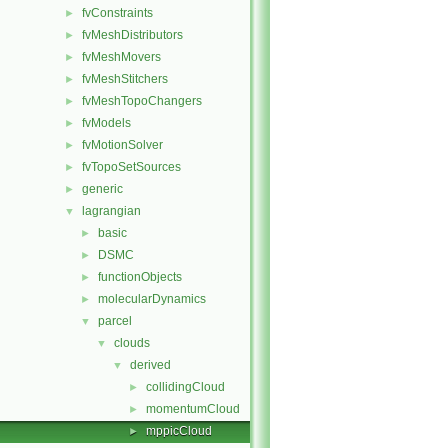
fvConstraints
►
fvMeshDistributors
►
fvMeshMovers
►
fvMeshStitchers
►
fvMeshTopoChangers
►
fvModels
►
fvMotionSolver
►
fvTopoSetSources
►
generic
►
lagrangian
▼
basic
►
DSMC
►
functionObjects
►
molecularDynamics
►
parcel
▼
clouds
▼
derived
▼
collidingCloud
►
momentumCloud
►
mppicCloud
►