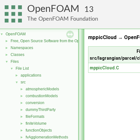
OpenFOAM
13
The OpenFOAM Foundation
OpenFOAM
▼
mppicCloud → OpenF
Free, Open Source Software from the OpenFOAM Foundation
►
Namespaces
►
Fi
Classes
►
src/lagrangian/parcel/
Files
▼
mppicCloud.C
File List
▼
applications
►
src
▼
atmosphericModels
►
combustionModels
►
conversion
►
dummyThirdParty
►
fileFormats
►
finiteVolume
►
functionObjects
►
fvAgglomerationMethods
►