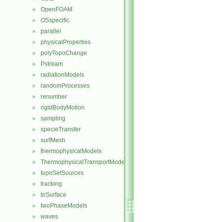
OpenFOAM
►
OSspecific
►
parallel
►
physicalProperties
►
polyTopoChange
►
Pstream
►
radiationModels
►
randomProcesses
►
renumber
►
rigidBodyMotion
►
sampling
►
specieTransfer
►
surfMesh
►
thermophysicalModels
►
ThermophysicalTransportModels
►
topoSetSources
►
tracking
►
triSurface
►
twoPhaseModels
►
waves
►