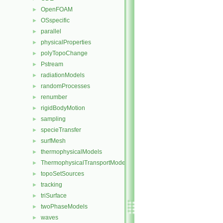
OpenFOAM
►
OSspecific
►
parallel
►
physicalProperties
►
polyTopoChange
►
Pstream
►
radiationModels
►
randomProcesses
►
renumber
►
rigidBodyMotion
►
sampling
►
specieTransfer
►
surfMesh
►
thermophysicalModels
►
ThermophysicalTransportModels
►
topoSetSources
►
tracking
►
triSurface
►
twoPhaseModels
►
waves
►