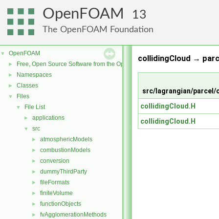
OpenFOAM
13
The OpenFOAM Foundation
OpenFOAM
▼
collidingCloud → parc
Free, Open Source Software from the OpenFOAM Foundation
►
Namespaces
►
Classes
►
src/lagrangian/parcel/
Files
▼
collidingCloud.H
File List
▼
applications
►
collidingCloud.H
src
▼
atmosphericModels
►
combustionModels
►
conversion
►
dummyThirdParty
►
fileFormats
►
finiteVolume
►
functionObjects
►
fvAgglomerationMethods
►