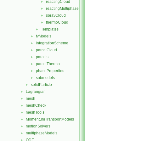
reactingCloud
►
reactingMultiphaseCloud
►
sprayCloud
►
thermoCloud
►
Templates
►
fvModels
►
integrationScheme
►
parcelCloud
►
parcels
►
parcelThermo
►
phaseProperties
►
submodels
►
solidParticle
►
Lagrangian
►
mesh
►
meshCheck
►
meshTools
►
MomentumTransportModels
►
motionSolvers
►
multiphaseModels
►
ODE
►