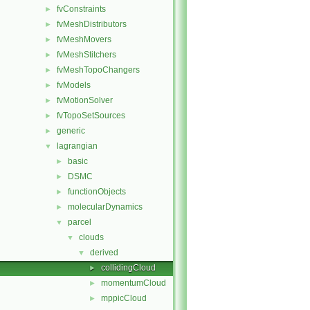
fvConstraints
►
fvMeshDistributors
►
fvMeshMovers
►
fvMeshStitchers
►
fvMeshTopoChangers
►
fvModels
►
fvMotionSolver
►
fvTopoSetSources
►
generic
►
lagrangian
▼
basic
►
DSMC
►
functionObjects
►
molecularDynamics
►
parcel
▼
clouds
▼
derived
▼
collidingCloud
►
momentumCloud
►
mppicCloud
►