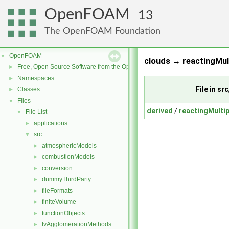
OpenFOAM
13
The OpenFOAM Foundation
OpenFOAM
▼
clouds → reactingMul
Free, Open Source Software from the OpenFOAM Foundation
►
Namespaces
►
File in s
Classes
►
Files
▼
derived
/
reactingMulti
File List
▼
applications
►
src
▼
atmosphericModels
►
combustionModels
►
conversion
►
dummyThirdParty
►
fileFormats
►
finiteVolume
►
functionObjects
►
fvAgglomerationMethods
►