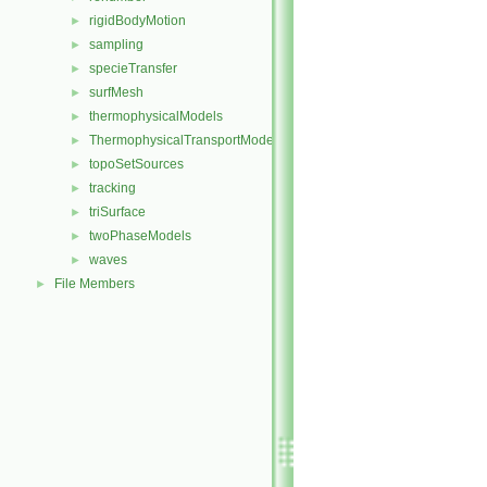
rigidBodyMotion
►
sampling
►
specieTransfer
►
surfMesh
►
thermophysicalModels
►
ThermophysicalTransportModels
►
topoSetSources
►
tracking
►
triSurface
►
twoPhaseModels
►
waves
►
File Members
►