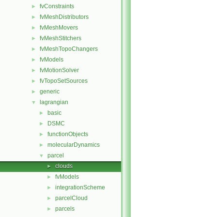
fvConstraints
►
fvMeshDistributors
►
fvMeshMovers
►
fvMeshStitchers
►
fvMeshTopoChangers
►
fvModels
►
fvMotionSolver
►
fvTopoSetSources
►
generic
►
lagrangian
▼
basic
►
DSMC
►
functionObjects
►
molecularDynamics
►
parcel
▼
clouds
►
fvModels
►
integrationScheme
►
parcelCloud
►
parcels
►