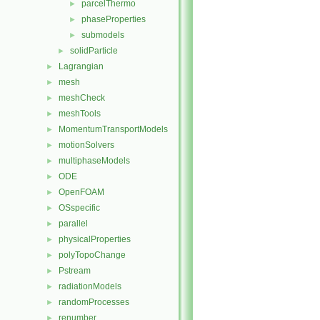
parcelThermo
►
phaseProperties
►
submodels
►
solidParticle
►
Lagrangian
►
mesh
►
meshCheck
►
meshTools
►
MomentumTransportModels
►
motionSolvers
►
multiphaseModels
►
ODE
►
OpenFOAM
►
OSspecific
►
parallel
►
physicalProperties
►
polyTopoChange
►
Pstream
►
radiationModels
►
randomProcesses
►
renumber
►