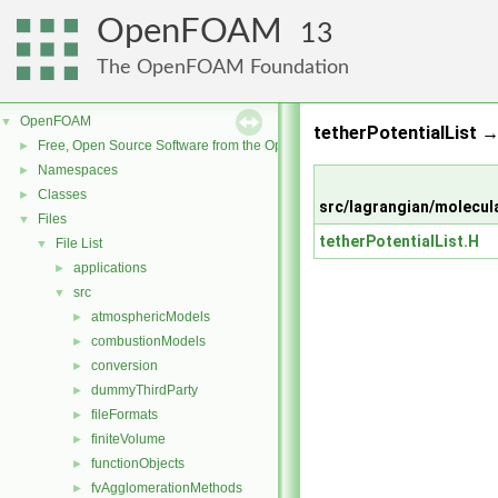
OpenFOAM
13
The OpenFOAM Foundation
OpenFOAM
▼
tetherPotentialList →
Free, Open Source Software from the OpenFOAM Foundation
►
Namespaces
►
Classes
►
src/lagrangian/molecula
Files
▼
tetherPotentialList.H
File List
▼
applications
►
src
▼
atmosphericModels
►
combustionModels
►
conversion
►
dummyThirdParty
►
fileFormats
►
finiteVolume
►
functionObjects
►
fvAgglomerationMethods
►