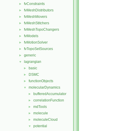
fvConstraints
►
fvMeshDistributors
►
fvMeshMovers
►
fvMeshStitchers
►
fvMeshTopoChangers
►
fvModels
►
fvMotionSolver
►
fvTopoSetSources
►
generic
►
lagrangian
▼
basic
►
DSMC
►
functionObjects
►
molecularDynamics
▼
bufferedAccumulator
►
correlationFunction
►
mdTools
►
molecule
►
moleculeCloud
►
potential
▼