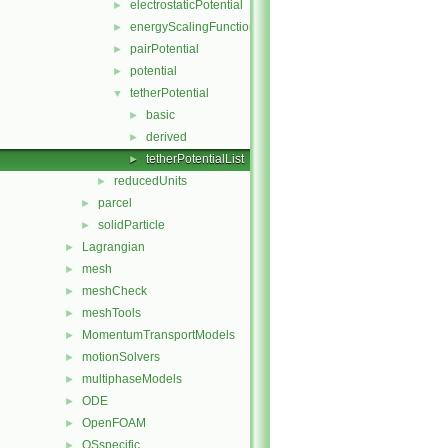
electrostaticPotential
►
energyScalingFunction
►
pairPotential
►
potential
►
tetherPotential
▼
basic
►
derived
►
tetherPotentialList
►
reducedUnits
►
parcel
►
solidParticle
►
Lagrangian
►
mesh
►
meshCheck
►
meshTools
►
MomentumTransportModels
►
motionSolvers
►
multiphaseModels
►
ODE
►
OpenFOAM
►
OSspecific
►