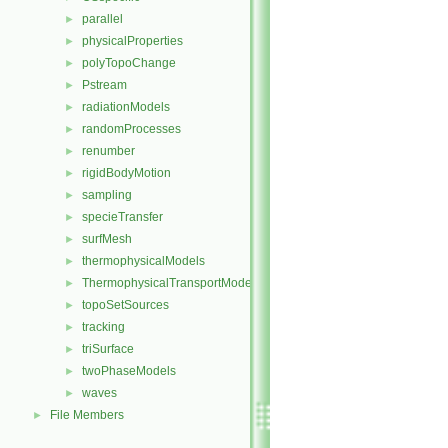
parallel
►
physicalProperties
►
polyTopoChange
►
Pstream
►
radiationModels
►
randomProcesses
►
renumber
►
rigidBodyMotion
►
sampling
►
specieTransfer
►
surfMesh
►
thermophysicalModels
►
ThermophysicalTransportModels
►
topoSetSources
►
tracking
►
triSurface
►
twoPhaseModels
►
waves
►
File Members
►