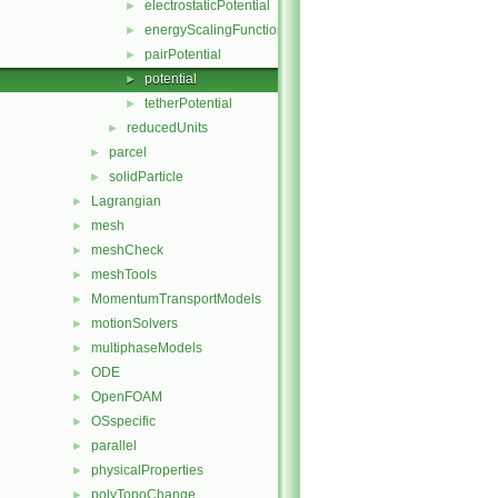
electrostaticPotential
►
energyScalingFunction
►
pairPotential
►
potential
►
tetherPotential
►
reducedUnits
►
parcel
►
solidParticle
►
Lagrangian
►
mesh
►
meshCheck
►
meshTools
►
MomentumTransportModels
►
motionSolvers
►
multiphaseModels
►
ODE
►
OpenFOAM
►
OSspecific
►
parallel
►
physicalProperties
►
polyTopoChange
►