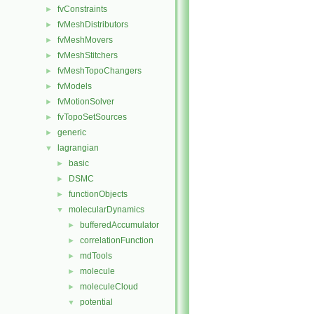
fvConstraints
►
fvMeshDistributors
►
fvMeshMovers
►
fvMeshStitchers
►
fvMeshTopoChangers
►
fvModels
►
fvMotionSolver
►
fvTopoSetSources
►
generic
►
lagrangian
▼
basic
►
DSMC
►
functionObjects
►
molecularDynamics
▼
bufferedAccumulator
►
correlationFunction
►
mdTools
►
molecule
►
moleculeCloud
►
potential
▼