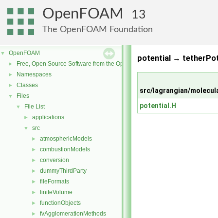
OpenFOAM
13
The OpenFOAM Foundation
OpenFOAM
▼
potential → tetherPot
Free, Open Source Software from the OpenFOAM Foundation
►
Namespaces
►
Classes
►
src/lagrangian/molecul
Files
▼
potential.H
File List
▼
applications
►
src
▼
atmosphericModels
►
combustionModels
►
conversion
►
dummyThirdParty
►
fileFormats
►
finiteVolume
►
functionObjects
►
fvAgglomerationMethods
►