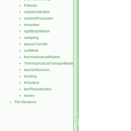
Pstream
►
radiationModels
►
randomProcesses
►
renumber
►
rigidBodyMotion
►
sampling
►
specieTransfer
►
surfMesh
►
thermophysicalModels
►
ThermophysicalTransportModels
►
topoSetSources
►
tracking
►
triSurface
►
twoPhaseModels
►
waves
►
File Members
►