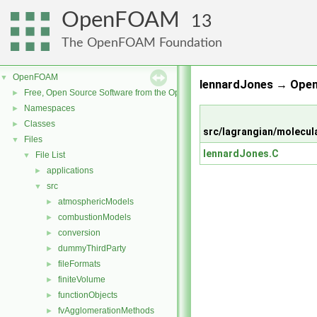
OpenFOAM
13
The OpenFOAM Foundation
OpenFOAM
▼
lennardJones → Ope
Free, Open Source Software from the OpenFOAM Foundation
►
Namespaces
►
Classes
►
src/lagrangian/molecul
Files
▼
lennardJones.C
File List
▼
applications
►
src
▼
atmosphericModels
►
combustionModels
►
conversion
►
dummyThirdParty
►
fileFormats
►
finiteVolume
►
functionObjects
►
fvAgglomerationMethods
►