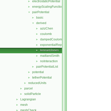
electrostaticPotential
►
energyScalingFunction
►
pairPotential
▼
basic
►
derived
▼
azizChen
►
coulomb
►
dampedCoulomb
►
exponentialRepulsion
►
lennardJones
►
maitlandSmith
►
noInteraction
►
pairPotentialList
►
potential
►
tetherPotential
►
reducedUnits
►
parcel
►
solidParticle
►
Lagrangian
►
mesh
►
meshCheck
►