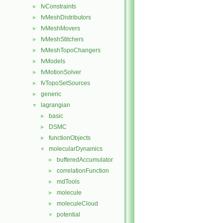
fvConstraints
►
fvMeshDistributors
►
fvMeshMovers
►
fvMeshStitchers
►
fvMeshTopoChangers
►
fvModels
►
fvMotionSolver
►
fvTopoSetSources
►
generic
►
lagrangian
▼
basic
►
DSMC
►
functionObjects
►
molecularDynamics
▼
bufferedAccumulator
►
correlationFunction
►
mdTools
►
molecule
►
moleculeCloud
►
potential
▼