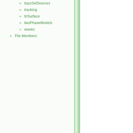
topoSetSources
►
tracking
►
triSurface
►
twoPhaseModels
►
waves
►
File Members
►