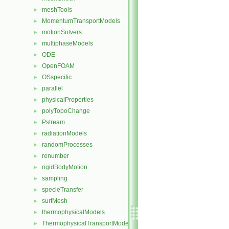
meshTools
►
MomentumTransportModels
►
motionSolvers
►
multiphaseModels
►
ODE
►
OpenFOAM
►
OSspecific
►
parallel
►
physicalProperties
►
polyTopoChange
►
Pstream
►
radiationModels
►
randomProcesses
►
renumber
►
rigidBodyMotion
►
sampling
►
specieTransfer
►
surfMesh
►
thermophysicalModels
►
ThermophysicalTransportModels
►