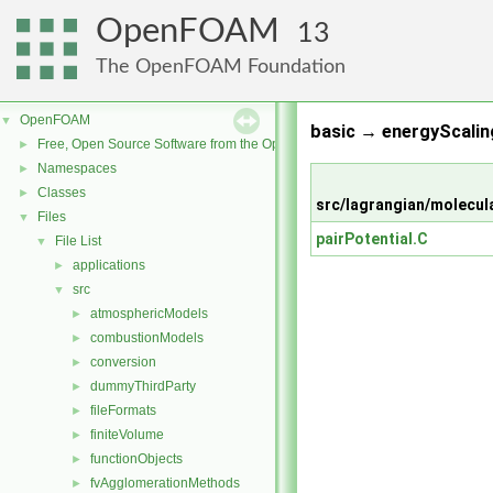
OpenFOAM
13
The OpenFOAM Foundation
OpenFOAM
▼
basic → energyScalin
Free, Open Source Software from the OpenFOAM Foundation
►
Namespaces
►
Classes
►
src/lagrangian/molecul
Files
▼
pairPotential.C
File List
▼
applications
►
src
▼
atmosphericModels
►
combustionModels
►
conversion
►
dummyThirdParty
►
fileFormats
►
finiteVolume
►
functionObjects
►
fvAgglomerationMethods
►