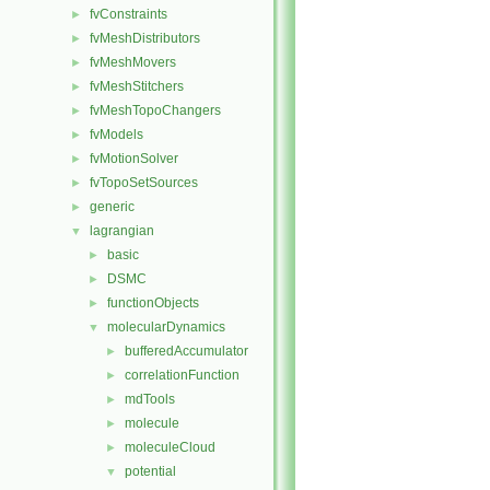
fvConstraints
►
fvMeshDistributors
►
fvMeshMovers
►
fvMeshStitchers
►
fvMeshTopoChangers
►
fvModels
►
fvMotionSolver
►
fvTopoSetSources
►
generic
►
lagrangian
▼
basic
►
DSMC
►
functionObjects
►
molecularDynamics
▼
bufferedAccumulator
►
correlationFunction
►
mdTools
►
molecule
►
moleculeCloud
►
potential
▼