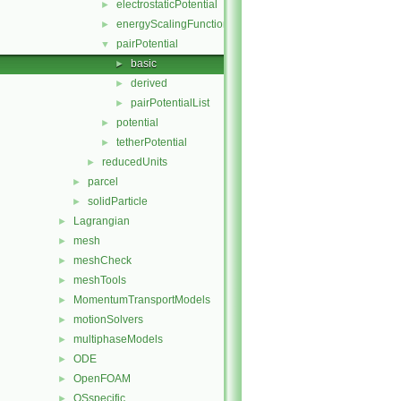
electrostaticPotential
►
energyScalingFunction
►
pairPotential
▼
basic
►
derived
►
pairPotentialList
►
potential
►
tetherPotential
►
reducedUnits
►
parcel
►
solidParticle
►
Lagrangian
►
mesh
►
meshCheck
►
meshTools
►
MomentumTransportModels
►
motionSolvers
►
multiphaseModels
►
ODE
►
OpenFOAM
►
OSspecific
►