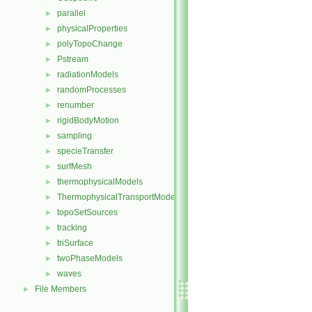
parallel
►
physicalProperties
►
polyTopoChange
►
Pstream
►
radiationModels
►
randomProcesses
►
renumber
►
rigidBodyMotion
►
sampling
►
specieTransfer
►
surfMesh
►
thermophysicalModels
►
ThermophysicalTransportModels
►
topoSetSources
►
tracking
►
triSurface
►
twoPhaseModels
►
waves
►
File Members
►