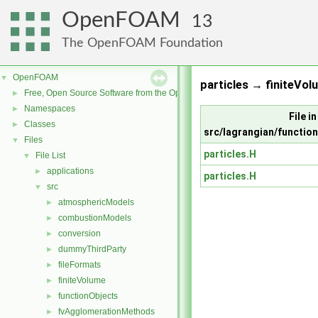
OpenFOAM
13
The OpenFOAM Foundation
OpenFOAM
▼
particles → finiteVol
Free, Open Source Software from the OpenFOAM Foundation
►
Namespaces
►
File in
Classes
►
src/lagrangian/function
Files
▼
particles.H
File List
▼
applications
►
particles.H
src
▼
atmosphericModels
►
combustionModels
►
conversion
►
dummyThirdParty
►
fileFormats
►
finiteVolume
►
functionObjects
►
fvAgglomerationMethods
►