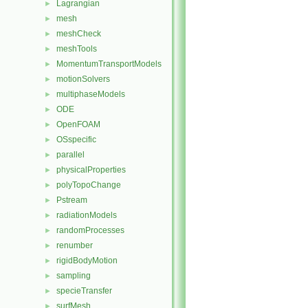
Lagrangian
►
mesh
►
meshCheck
►
meshTools
►
MomentumTransportModels
►
motionSolvers
►
multiphaseModels
►
ODE
►
OpenFOAM
►
OSspecific
►
parallel
►
physicalProperties
►
polyTopoChange
►
Pstream
►
radiationModels
►
randomProcesses
►
renumber
►
rigidBodyMotion
►
sampling
►
specieTransfer
►
surfMesh
►