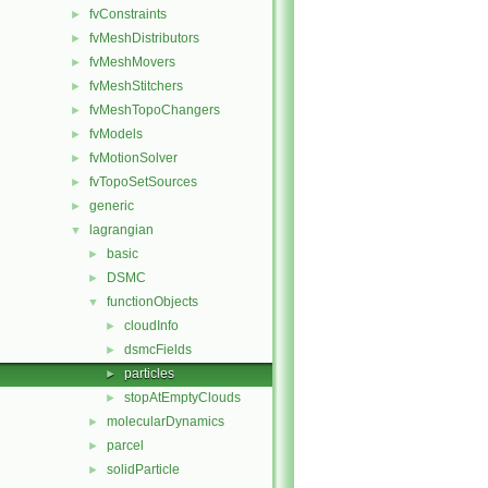
fvConstraints
►
fvMeshDistributors
►
fvMeshMovers
►
fvMeshStitchers
►
fvMeshTopoChangers
►
fvModels
►
fvMotionSolver
►
fvTopoSetSources
►
generic
►
lagrangian
▼
basic
►
DSMC
►
functionObjects
▼
cloudInfo
►
dsmcFields
►
particles
►
stopAtEmptyClouds
►
molecularDynamics
►
parcel
►
solidParticle
►