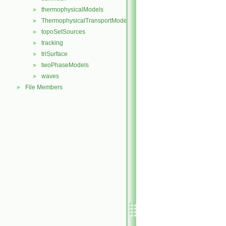
thermophysicalModels
►
ThermophysicalTransportModels
►
topoSetSources
►
tracking
►
triSurface
►
twoPhaseModels
►
waves
►
File Members
►