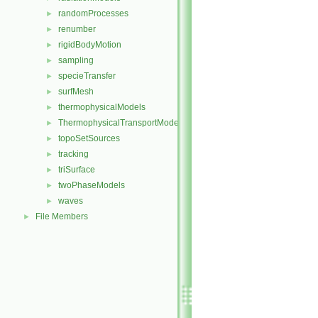
randomProcesses
►
renumber
►
rigidBodyMotion
►
sampling
►
specieTransfer
►
surfMesh
►
thermophysicalModels
►
ThermophysicalTransportModels
►
topoSetSources
►
tracking
►
triSurface
►
twoPhaseModels
►
waves
►
File Members
►