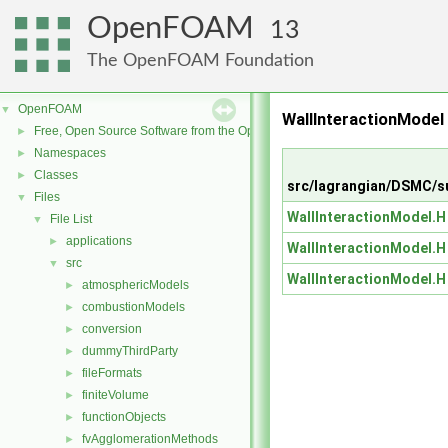
OpenFOAM
13
The OpenFOAM Foundation
OpenFOAM
▼
WallInteractionMode
Free, Open Source Software from the OpenFOAM Foundation
►
Namespaces
►
Classes
►
src/lagrangian/DSMC/s
Files
▼
WallInteractionModel.H
File List
▼
applications
►
WallInteractionModel.H
src
▼
WallInteractionModel.H
atmosphericModels
►
combustionModels
►
conversion
►
dummyThirdParty
►
fileFormats
►
finiteVolume
►
functionObjects
►
fvAgglomerationMethods
►