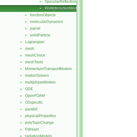
SpecularReflection
►
WallInteractionModel
►
functionObjects
►
molecularDynamics
►
parcel
►
solidParticle
►
Lagrangian
►
mesh
►
meshCheck
►
meshTools
►
MomentumTransportModels
►
motionSolvers
►
multiphaseModels
►
ODE
►
OpenFOAM
►
OSspecific
►
parallel
►
physicalProperties
►
polyTopoChange
►
Pstream
►
radiationModels
►