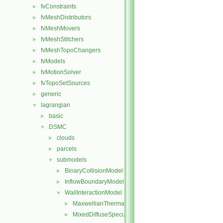
fvConstraints
►
fvMeshDistributors
►
fvMeshMovers
►
fvMeshStitchers
►
fvMeshTopoChangers
►
fvModels
►
fvMotionSolver
►
fvTopoSetSources
►
generic
►
lagrangian
▼
basic
►
DSMC
▼
clouds
►
parcels
►
submodels
▼
BinaryCollisionModel
►
InflowBoundaryModel
►
WallInteractionModel
▼
MaxwellianThermal
►
MixedDiffuseSpecular
►