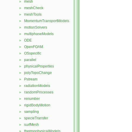
mesh
►
meshCheck
►
meshTools
►
MomentumTransportModels
►
motionSolvers
►
multiphaseModels
►
ODE
►
OpenFOAM
►
OSspecific
►
parallel
►
physicalProperties
►
polyTopoChange
►
Pstream
►
radiationModels
►
randomProcesses
►
renumber
►
rigidBodyMotion
►
sampling
►
specieTransfer
►
surfMesh
►
thermophysicalModels
►