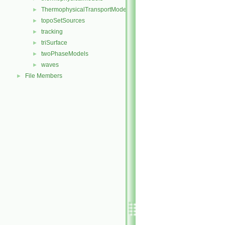
ThermophysicalTransportModels
►
topoSetSources
►
tracking
►
triSurface
►
twoPhaseModels
►
waves
►
File Members
►