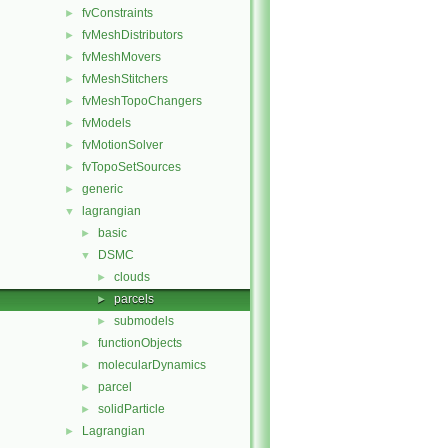
fvConstraints
►
fvMeshDistributors
►
fvMeshMovers
►
fvMeshStitchers
►
fvMeshTopoChangers
►
fvModels
►
fvMotionSolver
►
fvTopoSetSources
►
generic
►
lagrangian
▼
basic
►
DSMC
▼
clouds
►
parcels
►
submodels
►
functionObjects
►
molecularDynamics
►
parcel
►
solidParticle
►
Lagrangian
►