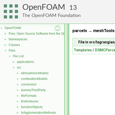
OpenFOAM
13
The OpenFOAM Foundation
OpenFOAM
▼
parcels → meshTools 
Free, Open Source Software from the OpenFOAM Foundation
►
Namespaces
►
File in src/lagrangi
Classes
►
Templates
/
DSMCParce
Files
▼
File List
▼
applications
►
src
▼
atmosphericModels
►
combustionModels
►
conversion
►
dummyThirdParty
►
fileFormats
►
finiteVolume
►
functionObjects
►
fvAgglomerationMethods
►