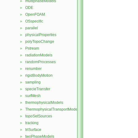
multiphaseModels
►
ODE
►
OpenFOAM
►
OSspecific
►
parallel
►
physicalProperties
►
polyTopoChange
►
Pstream
►
radiationModels
►
randomProcesses
►
renumber
►
rigidBodyMotion
►
sampling
►
specieTransfer
►
surfMesh
►
thermophysicalModels
►
ThermophysicalTransportModels
►
topoSetSources
►
tracking
►
triSurface
►
twoPhaseModels
►