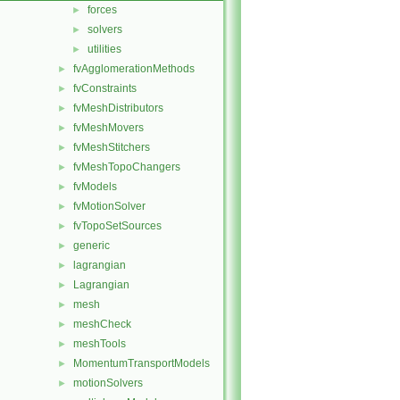
forces
►
solvers
►
utilities
►
fvAgglomerationMethods
►
fvConstraints
►
fvMeshDistributors
►
fvMeshMovers
►
fvMeshStitchers
►
fvMeshTopoChangers
►
fvModels
►
fvMotionSolver
►
fvTopoSetSources
►
generic
►
lagrangian
►
Lagrangian
►
mesh
►
meshCheck
►
meshTools
►
MomentumTransportModels
►
motionSolvers
►