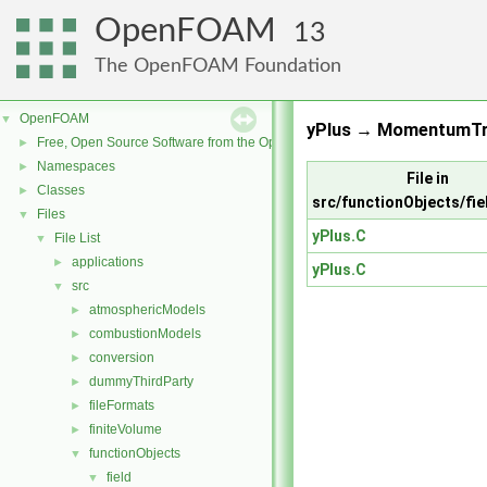
OpenFOAM
13
The OpenFOAM Foundation
OpenFOAM
▼
yPlus → MomentumTr
Free, Open Source Software from the OpenFOAM Foundation
►
Namespaces
►
File in
Classes
►
src/functionObjects/fie
Files
▼
yPlus.C
File List
▼
applications
►
yPlus.C
src
▼
atmosphericModels
►
combustionModels
►
conversion
►
dummyThirdParty
►
fileFormats
►
finiteVolume
►
functionObjects
▼
field
▼