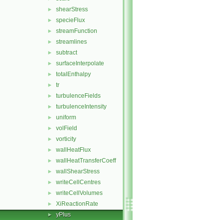
shearStress
►
specieFlux
►
streamFunction
►
streamlines
►
subtract
►
surfaceInterpolate
►
totalEnthalpy
►
tr
►
turbulenceFields
►
turbulenceIntensity
►
uniform
►
volField
►
vorticity
►
wallHeatFlux
►
wallHeatTransferCoeff
►
wallShearStress
►
writeCellCentres
►
writeCellVolumes
►
XiReactionRate
►
yPlus
►