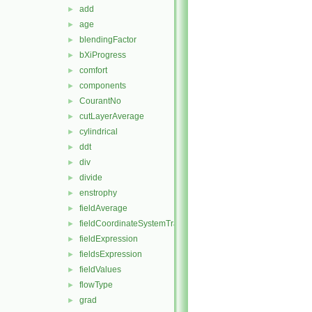
add
►
age
►
blendingFactor
►
bXiProgress
►
comfort
►
components
►
CourantNo
►
cutLayerAverage
►
cylindrical
►
ddt
►
div
►
divide
►
enstrophy
►
fieldAverage
►
fieldCoordinateSystemTransform
►
fieldExpression
►
fieldsExpression
►
fieldValues
►
flowType
►
grad
►