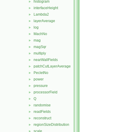
histogram
►
interfaceHeight
►
Lambda2
►
layerAverage
►
log
►
MachNo
►
mag
►
magSqr
►
multiply
►
nearWallFields
►
patchCutLayerAverage
►
PecletNo
►
power
►
pressure
►
processorField
►
Q
►
randomise
►
readFields
►
reconstruct
►
regionSizeDistribution
►
scale
►