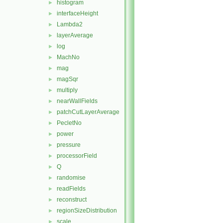
histogram
►
interfaceHeight
►
Lambda2
►
layerAverage
►
log
►
MachNo
►
mag
►
magSqr
►
multiply
►
nearWallFields
►
patchCutLayerAverage
►
PecletNo
►
power
►
pressure
►
processorField
►
Q
►
randomise
►
readFields
►
reconstruct
►
regionSizeDistribution
►
scale
►