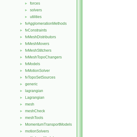
forces
►
solvers
►
utilities
►
fvAgglomerationMethods
►
fvConstraints
►
fvMeshDistributors
►
fvMeshMovers
►
fvMeshStitchers
►
fvMeshTopoChangers
►
fvModels
►
fvMotionSolver
►
fvTopoSetSources
►
generic
►
lagrangian
►
Lagrangian
►
mesh
►
meshCheck
►
meshTools
►
MomentumTransportModels
►
motionSolvers
►