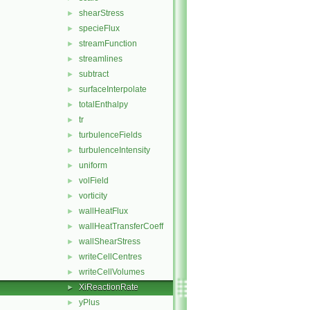
shearStress
►
specieFlux
►
streamFunction
►
streamlines
►
subtract
►
surfaceInterpolate
►
totalEnthalpy
►
tr
►
turbulenceFields
►
turbulenceIntensity
►
uniform
►
volField
►
vorticity
►
wallHeatFlux
►
wallHeatTransferCoeff
►
wallShearStress
►
writeCellCentres
►
writeCellVolumes
►
XiReactionRate
►
yPlus
►