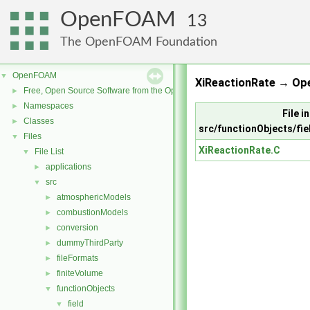
OpenFOAM
13
The OpenFOAM Foundation
OpenFOAM
▼
XiReactionRate → Op
Free, Open Source Software from the OpenFOAM Foundation
►
Namespaces
►
File in
Classes
►
src/functionObjects/fi
Files
▼
XiReactionRate.C
File List
▼
applications
►
src
▼
atmosphericModels
►
combustionModels
►
conversion
►
dummyThirdParty
►
fileFormats
►
finiteVolume
►
functionObjects
▼
field
▼