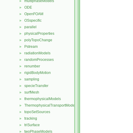
multiphaseModels
►
ODE
►
OpenFOAM
►
OSspecific
►
parallel
►
physicalProperties
►
polyTopoChange
►
Pstream
►
radiationModels
►
randomProcesses
►
renumber
►
rigidBodyMotion
►
sampling
►
specieTransfer
►
surfMesh
►
thermophysicalModels
►
ThermophysicalTransportModels
►
topoSetSources
►
tracking
►
triSurface
►
twoPhaseModels
►