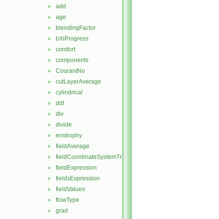
add
►
age
►
blendingFactor
►
bXiProgress
►
comfort
►
components
►
CourantNo
►
cutLayerAverage
►
cylindrical
►
ddt
►
div
►
divide
►
enstrophy
►
fieldAverage
►
fieldCoordinateSystemTransform
►
fieldExpression
►
fieldsExpression
►
fieldValues
►
flowType
►
grad
►