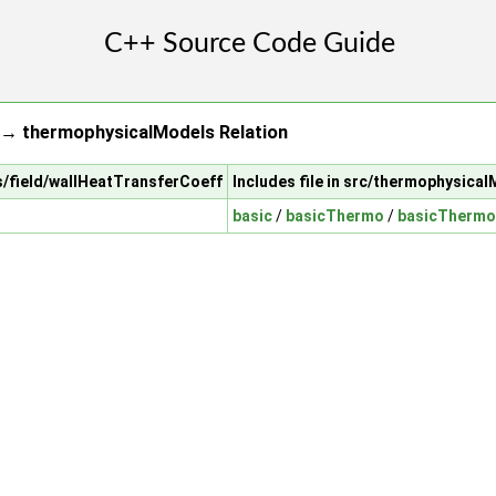
 → thermophysicalModels Relation
ts/field/wallHeatTransferCoeff
Includes file in src/thermophysica
basic
/
basicThermo
/
basicThermo