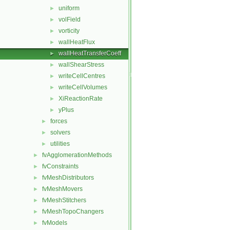
uniform
►
volField
►
vorticity
►
wallHeatFlux
►
wallHeatTransferCoeff
►
wallShearStress
►
writeCellCentres
►
writeCellVolumes
►
XiReactionRate
►
yPlus
►
forces
►
solvers
►
utilities
►
fvAgglomerationMethods
►
fvConstraints
►
fvMeshDistributors
►
fvMeshMovers
►
fvMeshStitchers
►
fvMeshTopoChangers
►
fvModels
►