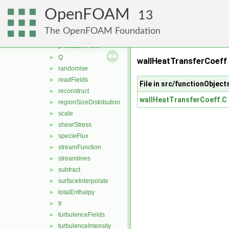
patchCutLayerAverage
►
OpenFOAM
PecletNo
►
13
power
►
The OpenFOAM Foundation
pressure
►
processorField
►
Q
►
wallHeatTransferCoeff
randomise
►
readFields
►
File in src/functionObjec
reconstruct
►
wallHeatTransferCoeff.C
regionSizeDistribution
►
scale
►
shearStress
►
specieFlux
►
streamFunction
►
streamlines
►
subtract
►
surfaceInterpolate
►
totalEnthalpy
►
tr
►
turbulenceFields
►
turbulenceIntensity
►